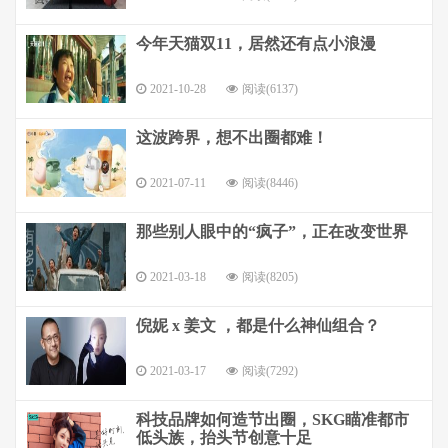
今年天猫双11，居然还有点小浪漫
2021-10-28
阅读(6137)
这波跨界，想不出圈都难！
2021-07-11
阅读(8446)
那些别人眼中的“疯子”，正在改变世界
2021-03-18
阅读(8205)
倪妮 x 姜文 ，都是什么神仙组合？
2021-03-17
阅读(7292)
科技品牌如何造节出圈，SKG瞄准都市
低头族，抬头节创意十足