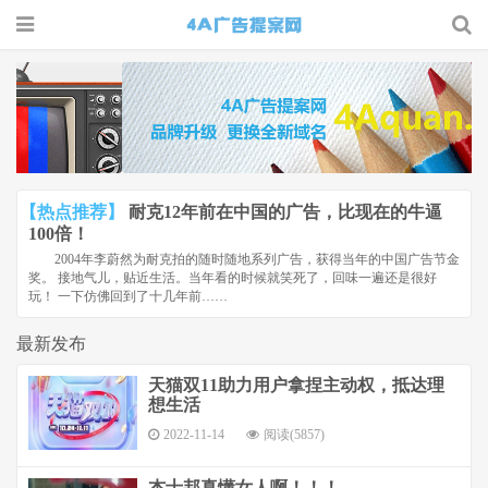
4A广告
提案网 |
广告小报
| 广告圈
【热点推荐】
耐克12年前在中国的广告，比现在的牛逼
那点事
100倍！
2004年李蔚然为耐克拍的随时随地系列广告，获得当年的中国广告节金
奖。 接地气儿，贴近生活。当年看的时候就笑死了，回味一遍还是很好
玩！ 一下仿佛回到了十几年前……
最新发布
天猫双11助力用户拿捏主动权，抵达理
想生活
2022-11-14
阅读(5857)
杰士邦真懂女人啊！！！