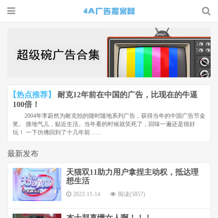
4A广告
提案网 |
广告小报
| 广告圈
【热点推荐】
耐克12年前在中国的广告，比现在的牛逼
那点事
100倍！
2004年李蔚然为耐克拍的随时随地系列广告，获得当年的中国广告节金
奖。 接地气儿，贴近生活。当年看的时候就笑死了，回味一遍还是很好
玩！ 一下仿佛回到了十几年前……
最新发布
天猫双11助力用户拿捏主动权，抵达理
想生活
2022-11-14
阅读(5857)
杰士邦真懂女人啊！！！