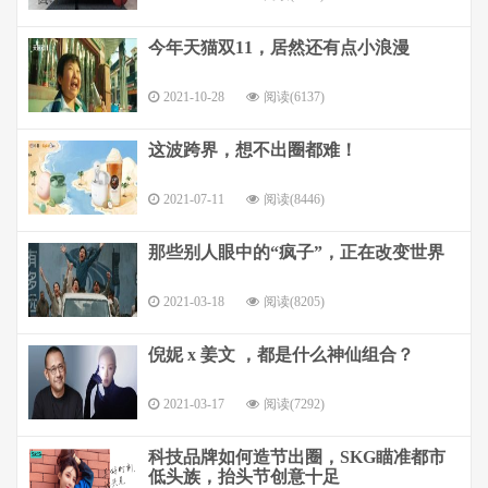
今年天猫双11，居然还有点小浪漫
2021-10-28
阅读(6137)
这波跨界，想不出圈都难！
2021-07-11
阅读(8446)
那些别人眼中的“疯子”，正在改变世界
2021-03-18
阅读(8205)
倪妮 x 姜文 ，都是什么神仙组合？
2021-03-17
阅读(7292)
科技品牌如何造节出圈，SKG瞄准都市
低头族，抬头节创意十足