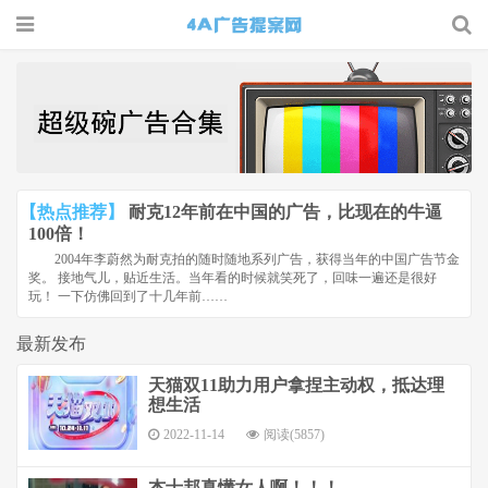
4A广告
提案网 |
广告小报
| 广告圈
【热点推荐】
耐克12年前在中国的广告，比现在的牛逼
那点事
100倍！
2004年李蔚然为耐克拍的随时随地系列广告，获得当年的中国广告节金
奖。 接地气儿，贴近生活。当年看的时候就笑死了，回味一遍还是很好
玩！ 一下仿佛回到了十几年前……
最新发布
天猫双11助力用户拿捏主动权，抵达理
想生活
2022-11-14
阅读(5857)
杰士邦真懂女人啊！！！