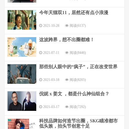
今年天猫双11，居然还有点小浪漫
2021-10-28
阅读(6137)
这波跨界，想不出圈都难！
2021-07-11
阅读(8446)
那些别人眼中的“疯子”，正在改变世界
2021-03-18
阅读(8205)
倪妮 x 姜文 ，都是什么神仙组合？
2021-03-17
阅读(7292)
科技品牌如何造节出圈，SKG瞄准都市
低头族，抬头节创意十足