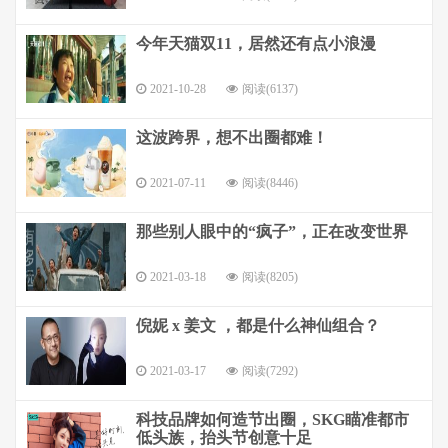
今年天猫双11，居然还有点小浪漫
2021-10-28
阅读(6137)
这波跨界，想不出圈都难！
2021-07-11
阅读(8446)
那些别人眼中的“疯子”，正在改变世界
2021-03-18
阅读(8205)
倪妮 x 姜文 ，都是什么神仙组合？
2021-03-17
阅读(7292)
科技品牌如何造节出圈，SKG瞄准都市
低头族，抬头节创意十足