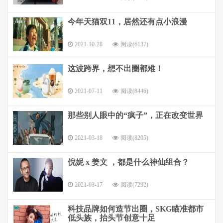
今年天猫双11，居然还有点小浪漫
2021-10-28
阅读(6137)
这波跨界，想不出圈都难！
2021-07-11
阅读(8446)
那些别人眼中的“疯子”，正在改变世界
2021-03-18
阅读(8205)
倪妮 x 姜文 ，都是什么神仙组合？
2021-03-17
阅读(7292)
科技品牌如何造节出圈，SKG瞄准都市
低头族，抬头节创意十足