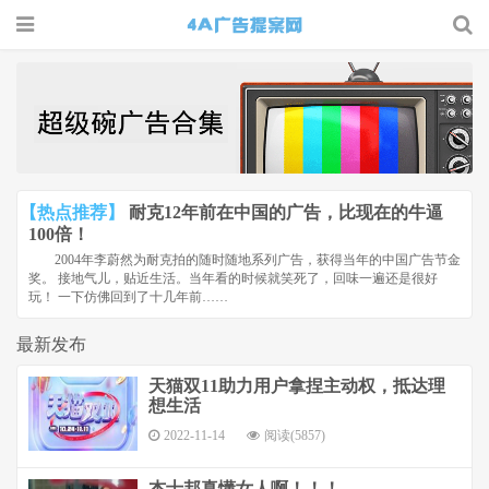
4A广告
提案网 |
广告小报
| 广告圈
【热点推荐】
耐克12年前在中国的广告，比现在的牛逼
那点事
100倍！
2004年李蔚然为耐克拍的随时随地系列广告，获得当年的中国广告节金
奖。 接地气儿，贴近生活。当年看的时候就笑死了，回味一遍还是很好
玩！ 一下仿佛回到了十几年前……
最新发布
天猫双11助力用户拿捏主动权，抵达理
想生活
2022-11-14
阅读(5857)
杰士邦真懂女人啊！！！