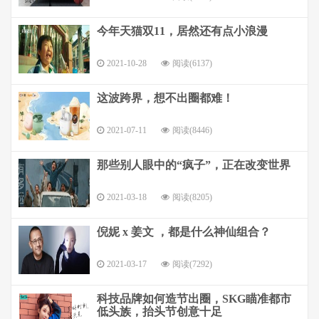
今年天猫双11，居然还有点小浪漫
2021-10-28
阅读(6137)
这波跨界，想不出圈都难！
2021-07-11
阅读(8446)
那些别人眼中的“疯子”，正在改变世界
2021-03-18
阅读(8205)
倪妮 x 姜文 ，都是什么神仙组合？
2021-03-17
阅读(7292)
科技品牌如何造节出圈，SKG瞄准都市
低头族，抬头节创意十足