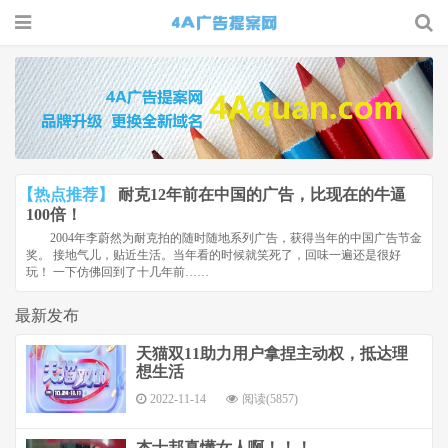
4A广告
提案网 |
广告小报
| 广告圈
【热点推荐】
耐克12年前在中国的广告，比现在的牛逼
那点事
100倍！
2004年李蔚然为耐克拍的随时随地系列广告，获得当年的中国广告节金
奖。 接地气儿，贴近生活。当年看的时候就笑死了，回味一遍还是很好
玩！ 一下仿佛回到了十几年前……
最新发布
天猫双11助力用户拿捏主动权，抵达理
想生活
2022-11-14
阅读(5857)
杰士邦真懂女人啊！！！