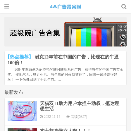
4A广告
提案网 |
广告小报
| 广告圈
【热点推荐】
耐克12年前在中国的广告，比现在的牛逼
那点事
100倍！
2004年李蔚然为耐克拍的随时随地系列广告，获得当年的中国广告节金
奖。 接地气儿，贴近生活。当年看的时候就笑死了，回味一遍还是很好
玩！ 一下仿佛回到了十几年前……
最新发布
天猫双11助力用户拿捏主动权，抵达理
想生活
2022-11-14
阅读(5857)
杰士邦真懂女人啊！！！