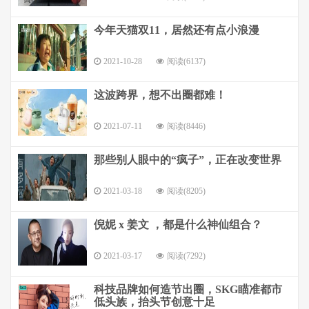
今年天猫双11，居然还有点小浪漫
2021-10-28
阅读(6137)
这波跨界，想不出圈都难！
2021-07-11
阅读(8446)
那些别人眼中的“疯子”，正在改变世界
2021-03-18
阅读(8205)
倪妮 x 姜文 ，都是什么神仙组合？
2021-03-17
阅读(7292)
科技品牌如何造节出圈，SKG瞄准都市
低头族，抬头节创意十足