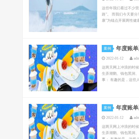
这些年我们看过不少营
路”。 而我们今天要分
康”为锚点开展两性健康
年度账单
案例
2022-01-12
ad
这两天网上冲浪的时候
生弄潮鹅、钱包黑洞、
事： 有趣的是，这些人
年度账单
案例
2022-01-12
ad
这两天网上冲浪的时候
生弄潮鹅、钱包黑洞、