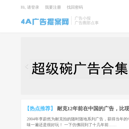
Hi, 请登录
我要注册
找回密码
广告小报
广告圈那点事
4A广告提
案网 | 广告
小报 | 广告
圈那点事
【热点推荐】
耐克12年前在中国的广告，比现
2004年李蔚然为耐克拍的随时随地系列广告，获得当年
味一遍还是很好玩！ 一下仿佛回到了十几年前……