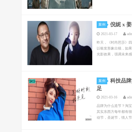
倪妮 x
案例
2021-03-17
ad
昨天，《时尚芭莎》四
以银发形象出镜，如果
光影效果，强调未来感
科技品牌
案例
足
2021-03-16
ad
品牌为什么造节？淘宝
其实东西方每年都有很
动节，圣诞节，情人节