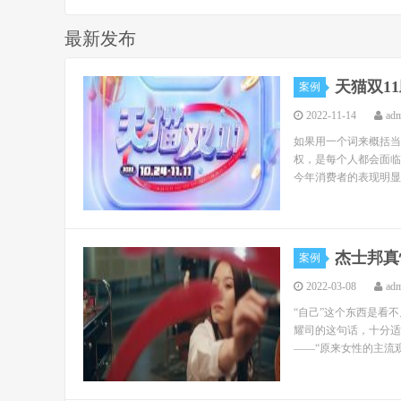
最新发布
天猫双1
案例
2022-11-14
ad
如果用一个词来概括当
权，是每个人都会面临
今年消费者的表现明显
杰士邦真
案例
2022-03-08
ad
“自己”这个东西是看
耀司的这句话，十分适
——“原来女性的主流观