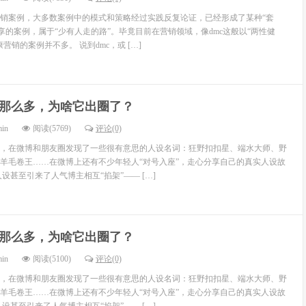
销案例，大多数案例中的模式和策略经过实践反复论证，已经形成了某种“套
享的案例，属于“少有人走的路”。毕竟目前在营销领域，像dmc这般以“两性健
营销的案例并不多。 说到dmc，或 […]
那么多，为啥它出圈了？
min
阅读(5769)
评论(0)
，在微博和朋友圈发现了一些很有意思的人设名词：狂野扣扣星、端水大师、野
羊毛卷王……在微博上还有不少年轻人“对号入座”，走心分享自己的真实人设故
设甚至引来了人气博主相互“掐架”—— […]
那么多，为啥它出圈了？
min
阅读(5100)
评论(0)
，在微博和朋友圈发现了一些很有意思的人设名词：狂野扣扣星、端水大师、野
羊毛卷王……在微博上还有不少年轻人“对号入座”，走心分享自己的真实人设故