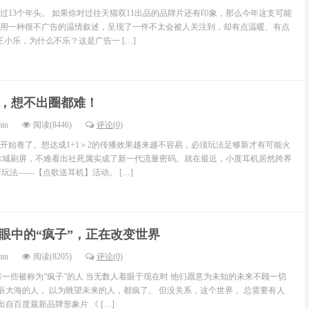
走过13个年头。 如果你对过往天猫双11出品的品牌片还有印象，那么今年这支可能
用一种很不广告的温情叙述，呈现了一件不太会被人关注到，却有点温暖、有点
王小乐，为什么不乐？这是广告一 […]
，想不出圈都难！
min
阅读(8446)
评论(0)
开始卷了。想达成1+1＞2的传播效果越来越不容易，必须玩法足够新才有可能火
冰城刷屏，不难看出社死属实成了新一代流量密码。就在最近，小度耳机居然跨界
”新玩法——【点歌送耳机】活动。 […]
眼中的“疯子”，正在改变世界
min
阅读(8205)
评论(0)
有一些被称为“疯子”的人 当无数人着眼于现在时 他们愿意为未知的未来不顾一切
星辰大海的人， 以为眺望未来的人，都疯了。 但没关系，这个世界， 总需要有人
出自百度最新品牌形象片 《 […]