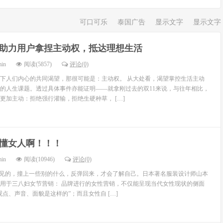
可口可乐
泰国广告
显示文字
显示文字
1助力用户拿捏主动权，抵达理想生活
min
阅读(5857)
评论(0)
下人们内心的共同渴望，那很可能是：主动权。 从大处看，渴望掌控生活主动
的人生课题。透过具体事件亦能证明——就拿刚过去的双11来说，与往年相比，
更加主动：拒绝强行灌输，拒绝生硬种草， […]
懂女人啊！！！
min
阅读(10946)
评论(0)
不见的，撞上一些别的什么，反弹回来，才会了解自己。日本著名服装设计师山本
用于三八妇女节营销： 品牌进行的女性营销，不仅能呈现当代女性现状的侧面
点、声音、面貌是这样的”；而且女性自 […]