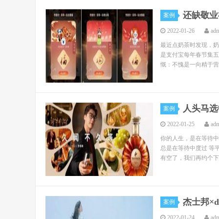
还缺敬业
案例
2022-01-26
ad
最近点奶茶时发现，奶
是支付宝每年春节集五
慨：不愧是一向精于营
人头马选
案例
2022-01-25
ad
你的人生，是在等待中
总是在等待中度过 等
有空了，我们再约个下午
杰士邦×
案例
2022-01-24
ad