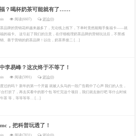
福？喝杯奶茶可能就有了……
min
阅读(6607)
评论(0)
茶品牌的营销花样越来越多了，无论线上线下，下单时竟然能顺手集福卡——就
福的福卡。 这引起了我们的注意，在仔细梳理奶茶品牌的营销玩法后，不禁感
销、善于营销的奶茶品牌！以往，奶茶界接二 […]
中李易峰？这次终于不等了！
min
阅读(5991)
评论(0)
度过的吗？ 新年的第一个开篇 就被人头马的一段广告戳中了心声 我们的人生，
平台打折了，再去买看中的那个包 等忙完这个项目，我们就去旅行吧 等什么时候
茶 等，等等等等… […]
dmc，把科普玩透了！
min
阅读(7831)
评论(0)