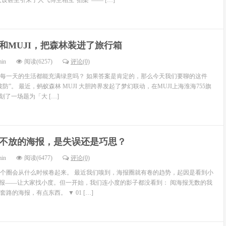
设甚至引来了人气博主相互“掐架”—— […]
和MUJI，把森林装进了旅行箱
min
阅读(6257)
评论(0)
每一天的生活都能充满绿意吗？ 如果答案是肯定的，那么今天我们要聊的这件
防”。 最近，蚂蚁森林 MUJI 大胆跨界发起了梦幻联动，在MUJI上海淮海755旗
策划了一场题为「大 […]
不放的海报，是失误还是巧思？
min
阅读(6477)
评论(0)
个圈会从什么时候卷起来。 最近我们嗅到，海报圈就有卷的趋势，起因是看到小
海报——让大家找小度。但一开始，我们连小度的影子都没看到： 阅海报无数的我
路的海报，有点东西。 ▼ 01 […]