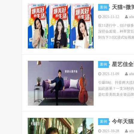
天猫×微
案例
2021-11-12
ad
双11进行中，估计很
深挖会发现，种草背后还
到当下3.0沉浸式短视频
星艺佳全
案例
2021-11-09
ad
引爆B站、抖音两大流
如此效果？一支56秒
是红星美凯龙全资品牌星
今年天猫
案例
2021-10-28
ad