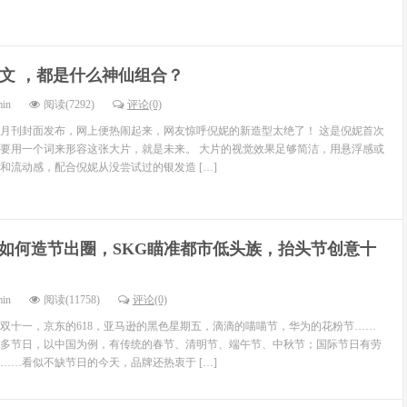
 姜文 ，都是什么神仙组合？
min
阅读(7292)
评论(0)
月刊封面发布，网上便热闹起来，网友惊呼倪妮的新造型太绝了！ 这是倪妮首次
要用一个词来形容这张大片，就是未来。 大片的视觉效果足够简洁，用悬浮感或
和流动感，配合倪妮从没尝试过的银发造 […]
如何造节出圈，SKG瞄准都市低头族，抬头节创意十
min
阅读(11758)
评论(0)
双十一，京东的618，亚马逊的黑色星期五，滴滴的喵喵节，华为的花粉节……
多节日，以中国为例，有传统的春节、清明节、端午节、中秋节；国际节日有劳
……看似不缺节日的今天，品牌还热衷于 […]