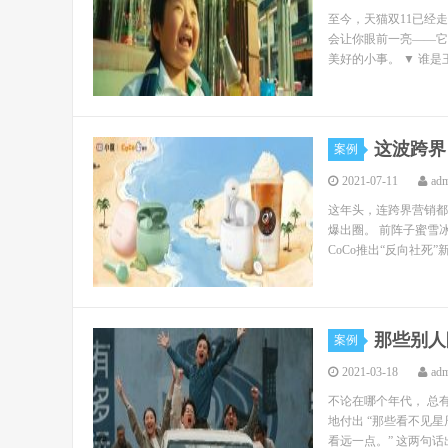
至今，天猫双11已经
会让你眼前一亮——它
美好的小事。 ▼ 谁是
这波跨界
案例
2021-07-11
ad
这年头，连跨界营销都
爆出圈。 前阵子蜜雪
CoCo推出“反向社死
那些别人
案例
2021-03-18
ad
不论在哪个年代， 总
地付出 “那些看不见
看远一点。” 这两句话