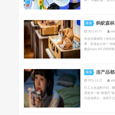
事： 有趣的是，这些人
蚂蚁森林
案例
2022-01-11
ad
你去过森林吗？你向往
事，应该会让你“一秒破
舰店Open MUJI空间
连产品都
案例
2021-12-22
ad
打工人永远料不到，哪
度发布一组“猜谜式”
们必须承认：这组不太套