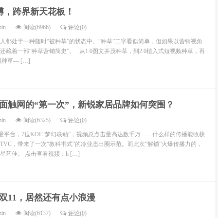
博，跨界新天花板！
min
阅读(6966)
评论(0)
多人都处于一种随时“被种草”的状态中。“种草”二字看似简单，但如果以营销视角
藏着一部“种草营销简史”。 从1.0图文并茂种草，到2.0植入式短视频种草，再
种草— […]
面触网的“第一次”，新锐家居品牌如何突围？
min
阅读(6325)
评论(0)
量平台，7位KOL“梦幻联动”，视频总点击量高达数千万——什么样的传播能收获
的TVC，带来了一次“教科书式”的冷业态出圈示范。而此次“解锁”火爆传播力的，
艺佳。 点击查看视频：h […]
双11，居然还有点小浪漫
min
阅读(6137)
评论(0)