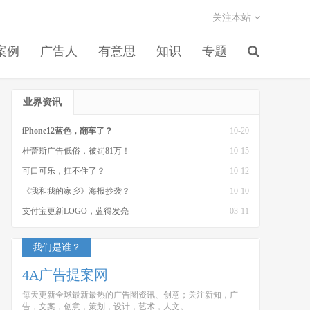
关注本站
案例
广告人
有意思
知识
专题
业界资讯
iPhone12蓝色，翻车了？
10-20
杜蕾斯广告低俗，被罚81万！
10-15
可口可乐，扛不住了？
10-12
《我和我的家乡》海报抄袭？
10-10
支付宝更新LOGO，蓝得发亮
03-11
我们是谁？
4A广告提案网
每天更新全球最新最热的广告圈资讯、创意；关注新知，广
告，文案，创意，策划，设计，艺术，人文。