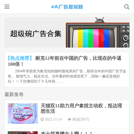
4A广告
提案网 |
广告小报
| 广告圈
【热点推荐】
耐克12年前在中国的广告，比现在的牛逼
那点事
100倍！
2004年李蔚然为耐克拍的随时随地系列广告，获得当年的中国广告节金
奖。 接地气儿，贴近生活。当年看的时候就笑死了，回味一遍还是很好
玩！ 一下仿佛回到了十几年前……
最新发布
天猫双11助力用户拿捏主动权，抵达理
想生活
2022-11-14
阅读(5857)
杰士邦真懂女人啊！！！