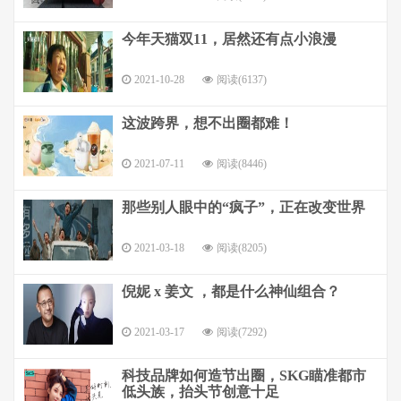
今年天猫双11，居然还有点小浪漫
2021-10-28
阅读(6137)
这波跨界，想不出圈都难！
2021-07-11
阅读(8446)
那些别人眼中的“疯子”，正在改变世界
2021-03-18
阅读(8205)
倪妮 x 姜文 ，都是什么神仙组合？
2021-03-17
阅读(7292)
科技品牌如何造节出圈，SKG瞄准都市
低头族，抬头节创意十足