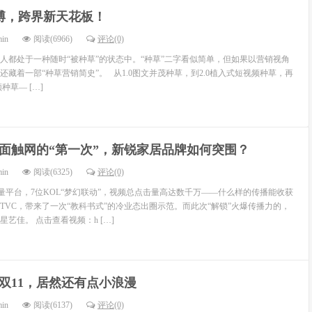
博，跨界新天花板！
min
阅读(6966)
评论(0)
多人都处于一种随时“被种草”的状态中。“种草”二字看似简单，但如果以营销视角
藏着一部“种草营销简史”。 从1.0图文并茂种草，到2.0植入式短视频种草，再
种草— […]
面触网的“第一次”，新锐家居品牌如何突围？
min
阅读(6325)
评论(0)
量平台，7位KOL“梦幻联动”，视频总点击量高达数千万——什么样的传播能收获
的TVC，带来了一次“教科书式”的冷业态出圈示范。而此次“解锁”火爆传播力的，
艺佳。 点击查看视频：h […]
双11，居然还有点小浪漫
min
阅读(6137)
评论(0)