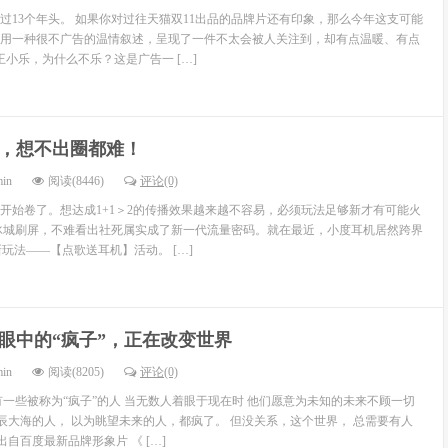
走过13个年头。 如果你对过往天猫双11出品的品牌片还有印象，那么今年这支可能
用一种很不广告的温情叙述，呈现了一件不太会被人关注到，却有点温暖、有点
王小乐，为什么不乐？这是广告一 […]
，想不出圈都难！
min
阅读(8446)
评论(0)
开始卷了。想达成1+1＞2的传播效果越来越不容易，必须玩法足够新才有可能火
冰城刷屏，不难看出社死属实成了新一代流量密码。就在最近，小度耳机居然跨界
”新玩法——【点歌送耳机】活动。 […]
眼中的“疯子”，正在改变世界
min
阅读(8205)
评论(0)
有一些被称为“疯子”的人 当无数人着眼于现在时 他们愿意为未知的未来不顾一切
星辰大海的人， 以为眺望未来的人，都疯了。 但没关系，这个世界， 总需要有人
出自百度最新品牌形象片 《 […]