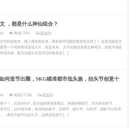
 姜文 ，都是什么神仙组合？
min
阅读(7292)
评论(0)
月刊封面发布，网上便热闹起来，网友惊呼倪妮的新造型太绝了！ 这是倪妮首次
要用一个词来形容这张大片，就是未来。 大片的视觉效果足够简洁，用悬浮感或
和流动感，配合倪妮从没尝试过的银发造 […]
如何造节出圈，SKG瞄准都市低头族，抬头节创意十
min
阅读(11758)
评论(0)
双十一，京东的618，亚马逊的黑色星期五，滴滴的喵喵节，华为的花粉节……
多节日，以中国为例，有传统的春节、清明节、端午节、中秋节；国际节日有劳
……看似不缺节日的今天，品牌还热衷于 […]