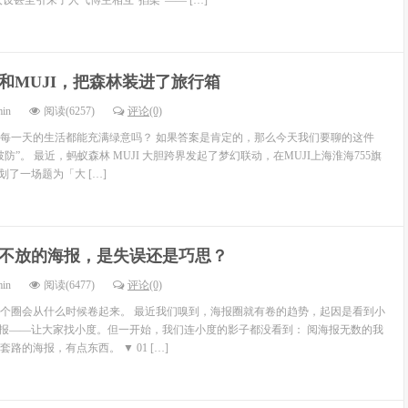
设甚至引来了人气博主相互“掐架”—— […]
和MUJI，把森林装进了旅行箱
min
阅读(6257)
评论(0)
每一天的生活都能充满绿意吗？ 如果答案是肯定的，那么今天我们要聊的这件
防”。 最近，蚂蚁森林 MUJI 大胆跨界发起了梦幻联动，在MUJI上海淮海755旗
策划了一场题为「大 […]
不放的海报，是失误还是巧思？
min
阅读(6477)
评论(0)
个圈会从什么时候卷起来。 最近我们嗅到，海报圈就有卷的趋势，起因是看到小
海报——让大家找小度。但一开始，我们连小度的影子都没看到： 阅海报无数的我
路的海报，有点东西。 ▼ 01 […]