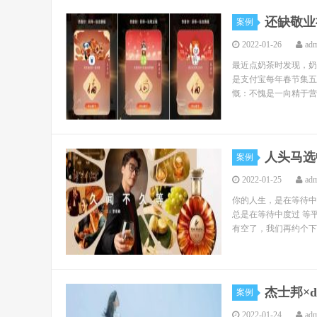
还缺敬业
案例
2022-01-26
ad
最近点奶茶时发现，奶
是支付宝每年春节集五
慨：不愧是一向精于营
人头马选
案例
2022-01-25
ad
你的人生，是在等待中
总是在等待中度过 等
有空了，我们再约个下午
杰士邦×
案例
2022-01-24
ad