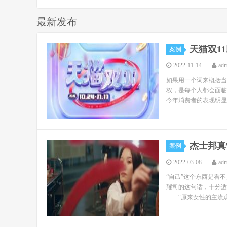
最新发布
天猫双1
案例
2022-11-14
ad
如果用一个词来概括当
权，是每个人都会面临
今年消费者的表现明显
杰士邦真
案例
2022-03-08
ad
“自己”这个东西是看
耀司的这句话，十分适
——“原来女性的主流观