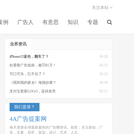
关注本站
案例
广告人
有意思
知识
专题
业界资讯
iPhone12蓝色，翻车了？
10-20
杜蕾斯广告低俗，被罚81万！
10-15
可口可乐，扛不住了？
10-12
《我和我的家乡》海报抄袭？
10-10
支付宝更新LOGO，蓝得发亮
03-11
我们是谁？
4A广告提案网
每天更新全球最新最热的广告圈资讯、创意；关注新知，广
告，文案，创意，策划，设计，艺术，人文。