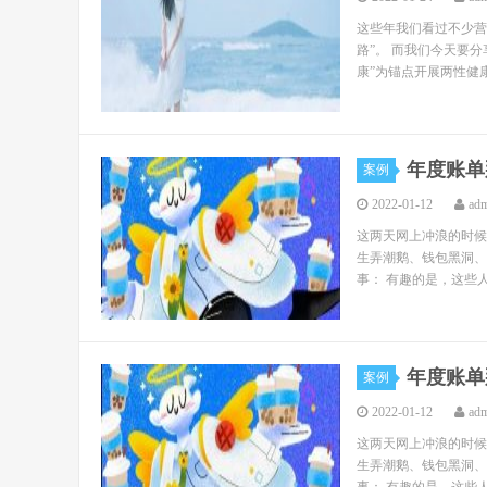
这些年我们看过不少营
路”。 而我们今天要分
康”为锚点开展两性健康
年度账单
案例
2022-01-12
ad
这两天网上冲浪的时候
生弄潮鹅、钱包黑洞、
事： 有趣的是，这些人
年度账单
案例
2022-01-12
ad
这两天网上冲浪的时候
生弄潮鹅、钱包黑洞、