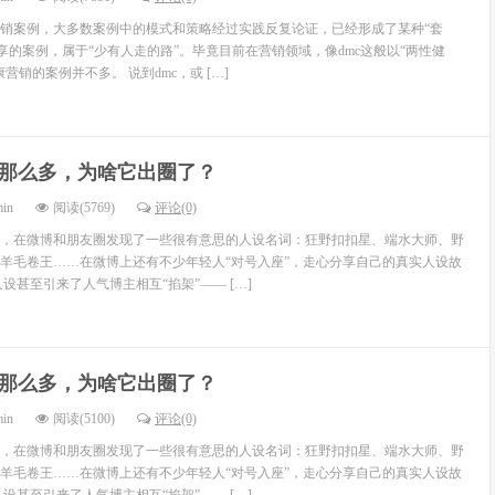
销案例，大多数案例中的模式和策略经过实践反复论证，已经形成了某种“套
享的案例，属于“少有人走的路”。毕竟目前在营销领域，像dmc这般以“两性健
营销的案例并不多。 说到dmc，或 […]
那么多，为啥它出圈了？
min
阅读(5769)
评论(0)
，在微博和朋友圈发现了一些很有意思的人设名词：狂野扣扣星、端水大师、野
羊毛卷王……在微博上还有不少年轻人“对号入座”，走心分享自己的真实人设故
设甚至引来了人气博主相互“掐架”—— […]
那么多，为啥它出圈了？
min
阅读(5100)
评论(0)
，在微博和朋友圈发现了一些很有意思的人设名词：狂野扣扣星、端水大师、野
羊毛卷王……在微博上还有不少年轻人“对号入座”，走心分享自己的真实人设故