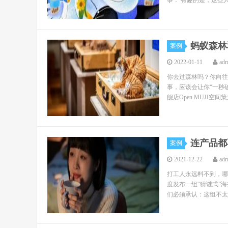
事： 有趣的是，这些人
蚂蚁森林
案例
2022-01-11
ad
你去过森林吗？你向往
事，应该会让你“一秒破
舰店Open MUJI空间
连产品都
案例
2021-12-22
ad
打工人永远料不到，哪
度发布一组“猜谜式”
们必须承认：这组不太套