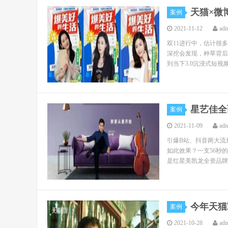
天猫×微
案例
2021-11-12
ad
双11进行中，估计很
深挖会发现，种草背后还
到当下3.0沉浸式短视频
星艺佳全
案例
2021-11-09
ad
引爆B站、抖音两大流
如此效果？一支56秒
是红星美凯龙全资品牌星
今年天猫
案例
2021-10-28
ad