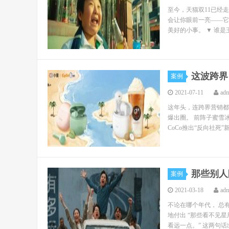
至今，天猫双11已经
会让你眼前一亮——它
美好的小事。 ▼ 谁是
这波跨界
案例
2021-07-11
ad
这年头，连跨界营销都
爆出圈。 前阵子蜜雪
CoCo推出“反向社死
那些别人
案例
2021-03-18
ad
不论在哪个年代， 总
地付出 “那些看不见
看远一点。” 这两句话