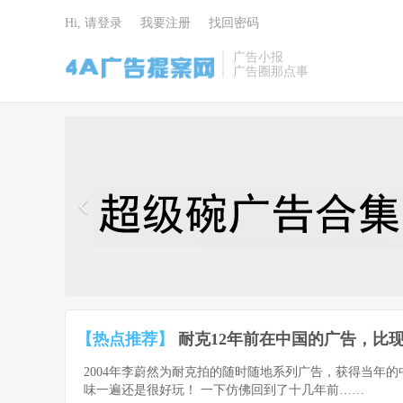
Hi, 请登录
我要注册
找回密码
广告小报
广告圈那点事
4A广告提
案网 | 广告
小报 | 广告
圈那点事
【热点推荐】
耐克12年前在中国的广告，比现
2004年李蔚然为耐克拍的随时随地系列广告，获得当年
味一遍还是很好玩！ 一下仿佛回到了十几年前……