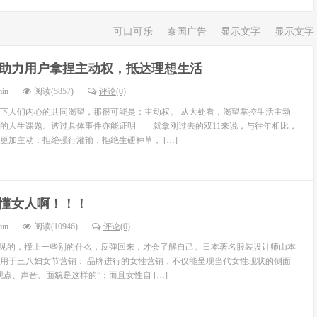
可口可乐
泰国广告
显示文字
显示文字
1助力用户拿捏主动权，抵达理想生活
min
阅读(5857)
评论(0)
下人们内心的共同渴望，那很可能是：主动权。 从大处看，渴望掌控生活主动
的人生课题。透过具体事件亦能证明——就拿刚过去的双11来说，与往年相比，
更加主动：拒绝强行灌输，拒绝生硬种草， […]
懂女人啊！！！
min
阅读(10946)
评论(0)
不见的，撞上一些别的什么，反弹回来，才会了解自己。日本著名服装设计师山本
用于三八妇女节营销： 品牌进行的女性营销，不仅能呈现当代女性现状的侧面
点、声音、面貌是这样的”；而且女性自 […]