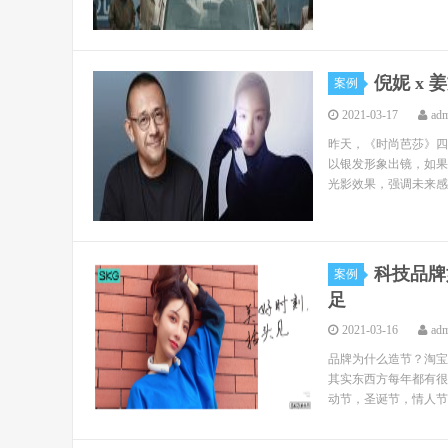
倪妮 x
案例
2021-03-17
ad
昨天，《时尚芭莎》四
以银发形象出镜，如果
光影效果，强调未来感
科技品牌
案例
足
2021-03-16
ad
品牌为什么造节？淘宝
其实东西方每年都有很
动节，圣诞节，情人节