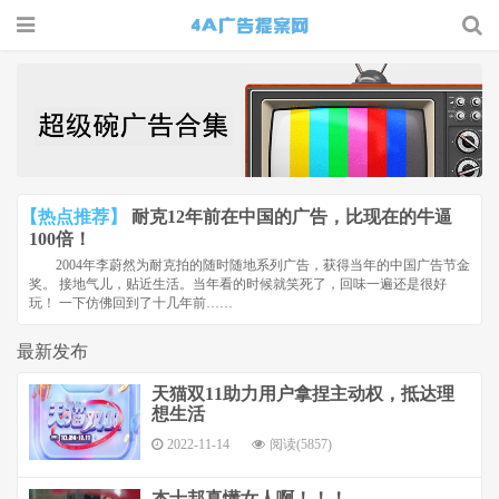
4A广告
提案网 |
广告小报
| 广告圈
【热点推荐】
耐克12年前在中国的广告，比现在的牛逼
那点事
100倍！
2004年李蔚然为耐克拍的随时随地系列广告，获得当年的中国广告节金
奖。 接地气儿，贴近生活。当年看的时候就笑死了，回味一遍还是很好
玩！ 一下仿佛回到了十几年前……
最新发布
天猫双11助力用户拿捏主动权，抵达理
想生活
2022-11-14
阅读(5857)
杰士邦真懂女人啊！！！