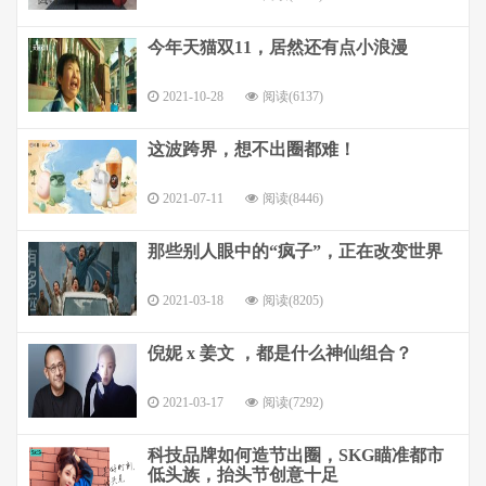
今年天猫双11，居然还有点小浪漫
2021-10-28
阅读(6137)
这波跨界，想不出圈都难！
2021-07-11
阅读(8446)
那些别人眼中的“疯子”，正在改变世界
2021-03-18
阅读(8205)
倪妮 x 姜文 ，都是什么神仙组合？
2021-03-17
阅读(7292)
科技品牌如何造节出圈，SKG瞄准都市
低头族，抬头节创意十足