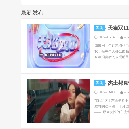
最新发布
天猫双1
案例
2022-11-14
ad
如果用一个词来概括当
权，是每个人都会面临
今年消费者的表现明显
杰士邦真
案例
2022-03-08
ad
“自己”这个东西是看
耀司的这句话，十分适
——“原来女性的主流观