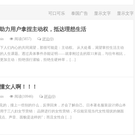
可口可乐
泰国广告
显示文字
显示文字
1助力用户拿捏主动权，抵达理想生活
min
阅读(5857)
评论(0)
下人们内心的共同渴望，那很可能是：主动权。 从大处看，渴望掌控生活主动
的人生课题。透过具体事件亦能证明——就拿刚过去的双11来说，与往年相比，
更加主动：拒绝强行灌输，拒绝生硬种草， […]
懂女人啊！！！
min
阅读(10946)
评论(0)
不见的，撞上一些别的什么，反弹回来，才会了解自己。日本著名服装设计师山本
用于三八妇女节营销： 品牌进行的女性营销，不仅能呈现当代女性现状的侧面
点、声音、面貌是这样的”；而且女性自 […]