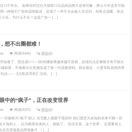
走过13个年头。 如果你对过往天猫双11出品的品牌片还有印象，那么今年这支可能
用一种很不广告的温情叙述，呈现了一件不太会被人关注到，却有点温暖、有点
王小乐，为什么不乐？这是广告一 […]
，想不出圈都难！
min
阅读(8446)
评论(0)
开始卷了。想达成1+1＞2的传播效果越来越不容易，必须玩法足够新才有可能火
冰城刷屏，不难看出社死属实成了新一代流量密码。就在最近，小度耳机居然跨界
”新玩法——【点歌送耳机】活动。 […]
眼中的“疯子”，正在改变世界
min
阅读(8205)
评论(0)
有一些被称为“疯子”的人 当无数人着眼于现在时 他们愿意为未知的未来不顾一切
星辰大海的人， 以为眺望未来的人，都疯了。 但没关系，这个世界， 总需要有人
出自百度最新品牌形象片 《 […]