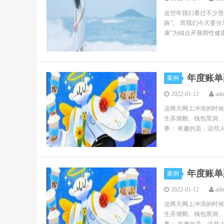
这些年我们看过不少营
路”。 而我们今天要分
康”为锚点开展两性健康
年度账单
案例
2022-01-12
ad
这两天网上冲浪的时候
生弄潮鹅、钱包黑洞、
事： 有趣的是，这些人
年度账单
案例
2022-01-12
ad
这两天网上冲浪的时候
生弄潮鹅、钱包黑洞、