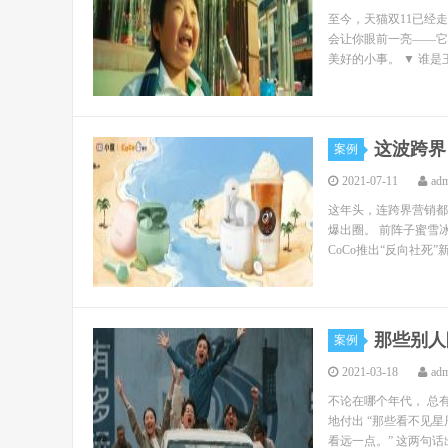
至今，天猫双11已经
会让你眼前一亮——它
美好的小事。 ▼ 谁是
这波跨界
案例
2021-07-11
ad
这年头，连跨界营销都
爆出圈。 前阵子蜜雪
CoCo推出“反向社死
那些别人
案例
2021-03-18
ad
不论在哪个年代， 总
地付出 “那些看不见
看远一点。” 这两句话