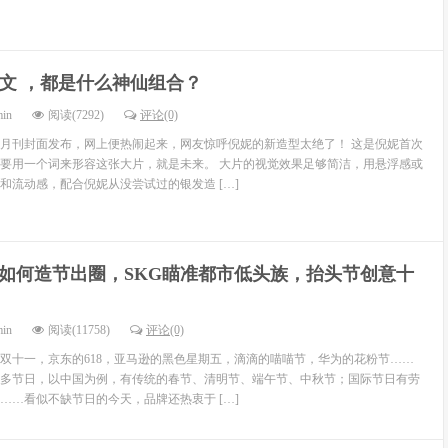
 姜文 ，都是什么神仙组合？
min
阅读(7292)
评论(0)
月刊封面发布，网上便热闹起来，网友惊呼倪妮的新造型太绝了！ 这是倪妮首次
要用一个词来形容这张大片，就是未来。 大片的视觉效果足够简洁，用悬浮感或
和流动感，配合倪妮从没尝试过的银发造 […]
如何造节出圈，SKG瞄准都市低头族，抬头节创意十
min
阅读(11758)
评论(0)
双十一，京东的618，亚马逊的黑色星期五，滴滴的喵喵节，华为的花粉节……
多节日，以中国为例，有传统的春节、清明节、端午节、中秋节；国际节日有劳
……看似不缺节日的今天，品牌还热衷于 […]