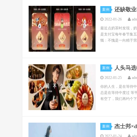
还缺敬业
案例
2022-01-26
ad
最近点奶茶时发现，奶
是支付宝每年春节集五
慨：不愧是一向精于营
人头马选
案例
2022-01-25
ad
你的人生，是在等待中
总是在等待中度过 等
有空了，我们再约个下午
杰士邦×
案例
2022-01-24
ad