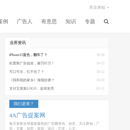
关注本站
案例
广告人
有意思
知识
专题
业界资讯
iPhone12蓝色，翻车了？
10-20
杜蕾斯广告低俗，被罚81万！
10-15
可口可乐，扛不住了？
10-12
《我和我的家乡》海报抄袭？
10-10
支付宝更新LOGO，蓝得发亮
03-11
我们是谁？
4A广告提案网
每天更新全球最新最热的广告圈资讯、创意；关注新知，广
告，文案，创意，策划，设计，艺术，人文。