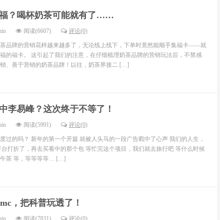
福？喝杯奶茶可能就有了……
min
阅读(6607)
评论(0)
茶品牌的营销花样越来越多了，无论线上线下，下单时竟然能顺手集福卡——就
福的福卡。 这引起了我们的注意，在仔细梳理奶茶品牌的营销玩法后，不禁感
销、善于营销的奶茶品牌！以往，奶茶界接二 […]
中李易峰？这次终于不等了！
min
阅读(5991)
评论(0)
度过的吗？ 新年的第一个开篇 就被人头马的一段广告戳中了心声 我们的人生，
平台打折了，再去买看中的那个包 等忙完这个项目，我们就去旅行吧 等什么时候
茶 等，等等等等… […]
dmc，把科普玩透了！
min
阅读(7831)
评论(0)