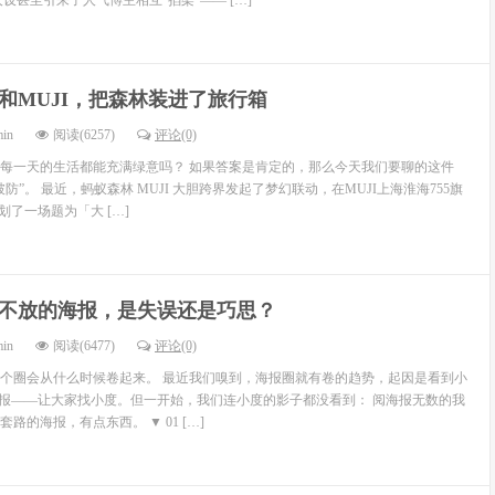
设甚至引来了人气博主相互“掐架”—— […]
和MUJI，把森林装进了旅行箱
min
阅读(6257)
评论(0)
每一天的生活都能充满绿意吗？ 如果答案是肯定的，那么今天我们要聊的这件
防”。 最近，蚂蚁森林 MUJI 大胆跨界发起了梦幻联动，在MUJI上海淮海755旗
策划了一场题为「大 […]
不放的海报，是失误还是巧思？
min
阅读(6477)
评论(0)
个圈会从什么时候卷起来。 最近我们嗅到，海报圈就有卷的趋势，起因是看到小
海报——让大家找小度。但一开始，我们连小度的影子都没看到： 阅海报无数的我
路的海报，有点东西。 ▼ 01 […]