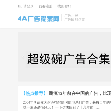
Hi, 请登录
我要注册
找回密码
广告小报
广告圈那点事
4A广告提
案网 | 广告
小报 | 广告
圈那点事
【热点推荐】
耐克12年前在中国的广告，比现
2004年李蔚然为耐克拍的随时随地系列广告，获得当年
味一遍还是很好玩！ 一下仿佛回到了十几年前……