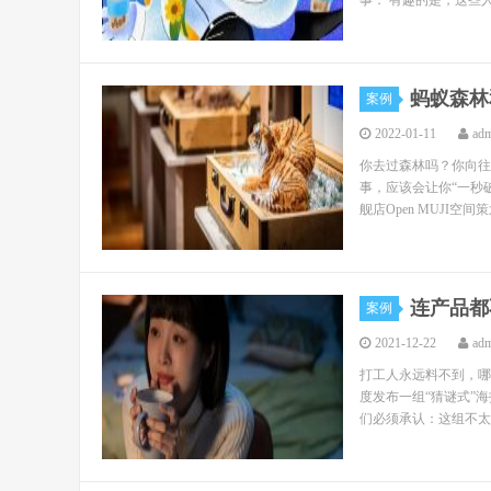
事： 有趣的是，这些人
蚂蚁森林
案例
2022-01-11
ad
你去过森林吗？你向往
事，应该会让你“一秒破
舰店Open MUJI空间
连产品都
案例
2021-12-22
ad
打工人永远料不到，哪
度发布一组“猜谜式”
们必须承认：这组不太套