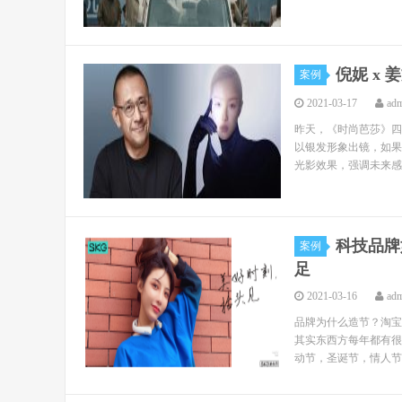
倪妮 x
案例
2021-03-17
ad
昨天，《时尚芭莎》四
以银发形象出镜，如果
光影效果，强调未来感
科技品牌
案例
足
2021-03-16
ad
品牌为什么造节？淘宝
其实东西方每年都有很
动节，圣诞节，情人节