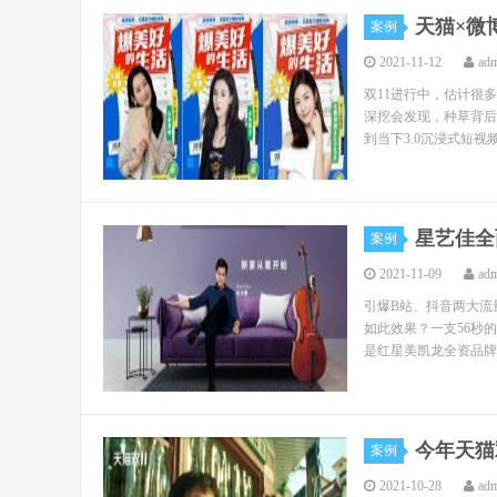
天猫×微
案例
2021-11-12
ad
双11进行中，估计很
深挖会发现，种草背后还
到当下3.0沉浸式短视频
星艺佳全
案例
2021-11-09
ad
引爆B站、抖音两大流
如此效果？一支56秒
是红星美凯龙全资品牌星
今年天猫
案例
2021-10-28
ad