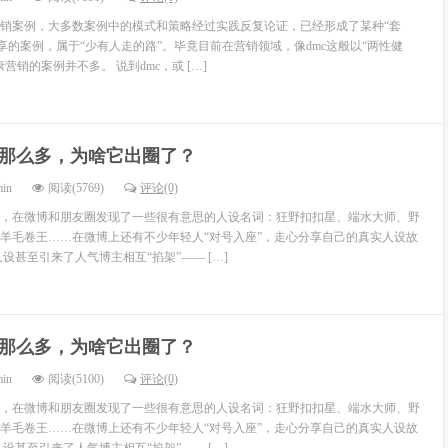
销案例，大多数案例中的模式和策略经过实践反复论证，已经形成了某种“套
享的案例，属于“少有人走的路”。毕竟目前在营销领域，像dmc这般以“两性健
营销的案例并不多。 说到dmc，或 […]
那么多，为啥它出圈了？
min
阅读(5769)
评论(0)
，在微博和朋友圈发现了一些很有意思的人设名词：狂野扣扣星、端水大师、野
羊毛卷王……在微博上还有不少年轻人“对号入座”，走心分享自己的真实人设故
设甚至引来了人气博主相互“掐架”—— […]
那么多，为啥它出圈了？
min
阅读(5100)
评论(0)
，在微博和朋友圈发现了一些很有意思的人设名词：狂野扣扣星、端水大师、野
羊毛卷王……在微博上还有不少年轻人“对号入座”，走心分享自己的真实人设故