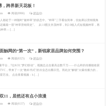
博，跨界新天花板！
min
阅读(6966)
评论(0)
多人都处于一种随时“被种草”的状态中。“种草”二字看似简单，但如果以营销视角
藏着一部“种草营销简史”。 从1.0图文并茂种草，到2.0植入式短视频种草，再
种草— […]
面触网的“第一次”，新锐家居品牌如何突围？
min
阅读(6325)
评论(0)
量平台，7位KOL“梦幻联动”，视频总点击量高达数千万——什么样的传播能收获
的TVC，带来了一次“教科书式”的冷业态出圈示范。而此次“解锁”火爆传播力的，
艺佳。 点击查看视频：h […]
双11，居然还有点小浪漫
min
阅读(6137)
评论(0)