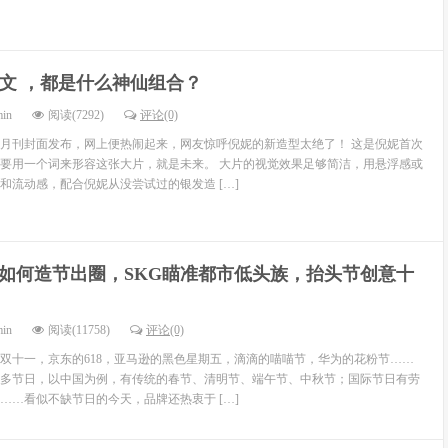
 姜文 ，都是什么神仙组合？
min
阅读(7292)
评论(0)
月刊封面发布，网上便热闹起来，网友惊呼倪妮的新造型太绝了！ 这是倪妮首次
要用一个词来形容这张大片，就是未来。 大片的视觉效果足够简洁，用悬浮感或
和流动感，配合倪妮从没尝试过的银发造 […]
如何造节出圈，SKG瞄准都市低头族，抬头节创意十
min
阅读(11758)
评论(0)
双十一，京东的618，亚马逊的黑色星期五，滴滴的喵喵节，华为的花粉节……
多节日，以中国为例，有传统的春节、清明节、端午节、中秋节；国际节日有劳
……看似不缺节日的今天，品牌还热衷于 […]