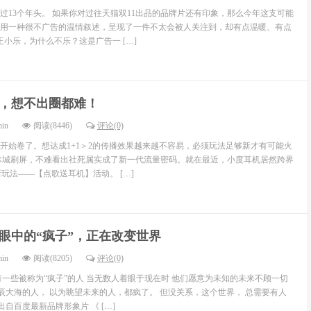
走过13个年头。 如果你对过往天猫双11出品的品牌片还有印象，那么今年这支可能
用一种很不广告的温情叙述，呈现了一件不太会被人关注到，却有点温暖、有点
王小乐，为什么不乐？这是广告一 […]
，想不出圈都难！
min
阅读(8446)
评论(0)
开始卷了。想达成1+1＞2的传播效果越来越不容易，必须玩法足够新才有可能火
冰城刷屏，不难看出社死属实成了新一代流量密码。就在最近，小度耳机居然跨界
”新玩法——【点歌送耳机】活动。 […]
眼中的“疯子”，正在改变世界
min
阅读(8205)
评论(0)
有一些被称为“疯子”的人 当无数人着眼于现在时 他们愿意为未知的未来不顾一切
星辰大海的人， 以为眺望未来的人，都疯了。 但没关系，这个世界， 总需要有人
出自百度最新品牌形象片 《 […]