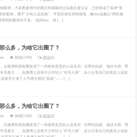
销案例，大多数案例中的模式和策略经过实践反复论证，已经形成了某种“套
享的案例，属于“少有人走的路”。毕竟目前在营销领域，像dmc这般以“两性健
营销的案例并不多。 说到dmc，或 […]
那么多，为啥它出圈了？
min
阅读(5769)
评论(0)
，在微博和朋友圈发现了一些很有意思的人设名词：狂野扣扣星、端水大师、野
羊毛卷王……在微博上还有不少年轻人“对号入座”，走心分享自己的真实人设故
设甚至引来了人气博主相互“掐架”—— […]
那么多，为啥它出圈了？
min
阅读(5100)
评论(0)
，在微博和朋友圈发现了一些很有意思的人设名词：狂野扣扣星、端水大师、野
羊毛卷王……在微博上还有不少年轻人“对号入座”，走心分享自己的真实人设故