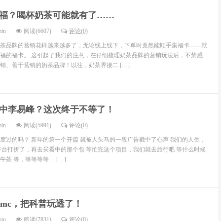
福？喝杯奶茶可能就有了……
min
阅读(6607)
评论(0)
茶品牌的营销花样越来越多了，无论线上线下，下单时竟然能顺手集福卡——就
福的福卡。 这引起了我们的注意，在仔细梳理奶茶品牌的营销玩法后，不禁感
销、善于营销的奶茶品牌！以往，奶茶界接二 […]
中李易峰？这次终于不等了！
min
阅读(5991)
评论(0)
度过的吗？ 新年的第一个开篇 就被人头马的一段广告戳中了心声 我们的人生，
平台打折了，再去买看中的那个包 等忙完这个项目，我们就去旅行吧 等什么时候
茶 等，等等等等… […]
dmc，把科普玩透了！
min
阅读(7831)
评论(0)