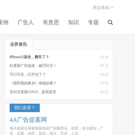
关注本站
案例
广告人
有意思
知识
专题
业界资讯
iPhone12蓝色，翻车了？
10-20
杜蕾斯广告低俗，被罚81万！
10-15
可口可乐，扛不住了？
10-12
《我和我的家乡》海报抄袭？
10-10
支付宝更新LOGO，蓝得发亮
03-11
我们是谁？
4A广告提案网
每天更新全球最新最热的广告圈资讯、创意；关注新知，广
告，文案，创意，策划，设计，艺术，人文。