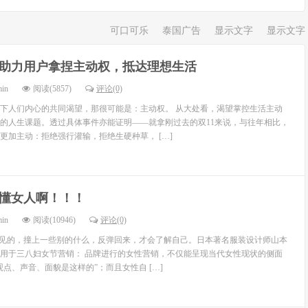
可口可乐
泰国广告
显示文字
显示文字
1助力用户拿捏主动权，抵达理想生活
min
阅读(5857)
评论(0)
下人们内心的共同渴望，那很可能是：主动权。 从大处看，渴望掌控生活主动
的人生课题。透过具体事件亦能证明——就拿刚过去的双11来说，与往年相比，
更加主动：拒绝强行灌输，拒绝生硬种草， […]
懂女人啊！！！
min
阅读(10946)
评论(0)
不见的，撞上一些别的什么，反弹回来，才会了解自己。日本著名服装设计师山本
用于三八妇女节营销： 品牌进行的女性营销，不仅能呈现当代女性现状的侧面
点、声音、面貌是这样的”；而且女性自 […]