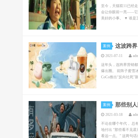
至今，天猫双11已经
会让你眼前一亮——它
美好的小事。 ▼ 谁是
这波跨界
案例
2021-07-11
ad
这年头，连跨界营销都
爆出圈。 前阵子蜜雪
CoCo推出“反向社死
那些别人
案例
2021-03-18
ad
不论在哪个年代， 总
地付出 “那些看不见
看远一点。” 这两句话