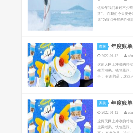
这些年我们看过不少营
路”。 而我们今天要分
康”为锚点开展两性健康
年度账单
案例
2022-01-12
ad
这两天网上冲浪的时候
生弄潮鹅、钱包黑洞、
事： 有趣的是，这些人
年度账单
案例
2022-01-12
ad
这两天网上冲浪的时候
生弄潮鹅、钱包黑洞、