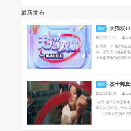
最新发布
天猫双1
案例
2022-11-14
ad
如果用一个词来概括当
权，是每个人都会面临
今年消费者的表现明显
杰士邦真
案例
2022-03-08
ad
“自己”这个东西是看
耀司的这句话，十分适
——“原来女性的主流观