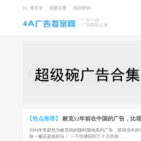
Hi, 请登录
我要注册
找回密码
广告小报
广告圈那点事
4A广告提
案网 | 广告
小报 | 广告
圈那点事
【热点推荐】
耐克12年前在中国的广告，比现
2004年李蔚然为耐克拍的随时随地系列广告，获得当年
味一遍还是很好玩！ 一下仿佛回到了十几年前……