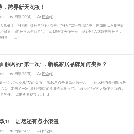
博，跨界新天花板！
min
阅读(6966)
评论(0)
多人都处于一种随时“被种草”的状态中。“种草”二字看似简单，但如果以营销视角
藏着一部“种草营销简史”。 从1.0图文并茂种草，到2.0植入式短视频种草，再
种草— […]
面触网的“第一次”，新锐家居品牌如何突围？
min
阅读(6325)
评论(0)
量平台，7位KOL“梦幻联动”，视频总点击量高达数千万——什么样的传播能收获
的TVC，带来了一次“教科书式”的冷业态出圈示范。而此次“解锁”火爆传播力的，
艺佳。 点击查看视频：h […]
双11，居然还有点小浪漫
min
阅读(6137)
评论(0)