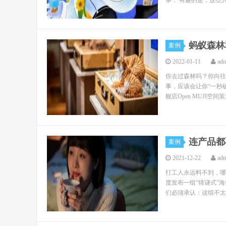
事： 有趣的是，这些人
蚂蚁森林
案例
2022-01-11
ad
你去过森林吗？你向往
事，应该会让你“一秒破
舰店Open MUJI空间
连产品都
案例
2021-12-22
ad
打工人永远料不到，哪
度发布一组“猜谜式”
们必须承认：这组不太套