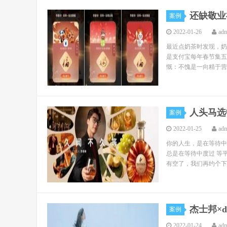
还缺敬业
案例
2022-01-26
ad
最近点奶茶时发现，奶
是支付宝每年春节集五
慨：不愧是一向精于营
人头马选
案例
2022-01-25
ad
你的人生，是在等待中
总是在等待中度过 等
有空了，我们再约个下午
杰士邦×
案例
2022-01-24
ad