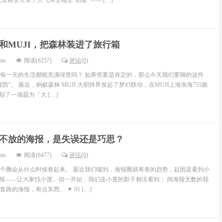
设甚至引来了人气博主相互“掐架”—— […]
和MUJI，把森林装进了旅行箱
min
阅读(6257)
评论(0)
每一天的生活都能充满绿意吗？ 如果答案是肯定的，那么今天我们要聊的这件
防”。 最近，蚂蚁森林 MUJI 大胆跨界发起了梦幻联动，在MUJI上海淮海755旗
策划了一场题为「大 […]
不放的海报，是失误还是巧思？
min
阅读(6477)
评论(0)
个圈会从什么时候卷起来。 最近我们嗅到，海报圈就有卷的趋势，起因是看到小
海报——让大家找小度。但一开始，我们连小度的影子都没看到： 阅海报无数的我
路的海报，有点东西。 ▼ 01 […]