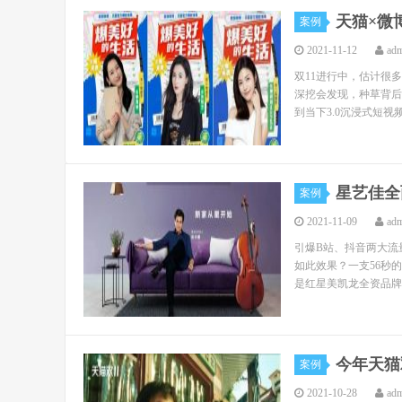
天猫×微
案例
2021-11-12
ad
双11进行中，估计很
深挖会发现，种草背后还
到当下3.0沉浸式短视频
星艺佳全
案例
2021-11-09
ad
引爆B站、抖音两大流
如此效果？一支56秒
是红星美凯龙全资品牌星
今年天猫
案例
2021-10-28
ad