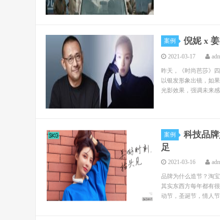
倪妮 x
案例
2021-03-17
ad
昨天，《时尚芭莎》四
以银发形象出镜，如果
光影效果，强调未来感
科技品牌
案例
足
2021-03-16
ad
品牌为什么造节？淘宝
其实东西方每年都有很
动节，圣诞节，情人节