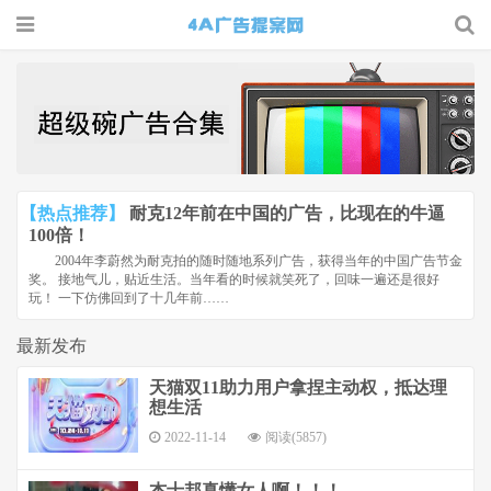
4A广告
提案网 |
广告小报
| 广告圈
【热点推荐】
耐克12年前在中国的广告，比现在的牛逼
那点事
100倍！
2004年李蔚然为耐克拍的随时随地系列广告，获得当年的中国广告节金
奖。 接地气儿，贴近生活。当年看的时候就笑死了，回味一遍还是很好
玩！ 一下仿佛回到了十几年前……
最新发布
天猫双11助力用户拿捏主动权，抵达理
想生活
2022-11-14
阅读(5857)
杰士邦真懂女人啊！！！