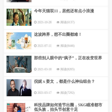
今年天猫双11，居然还有点小浪漫
2021-10-28
阅读(6137)
这波跨界，想不出圈都难！
2021-07-11
阅读(8446)
那些别人眼中的“疯子”，正在改变世界
2021-03-18
阅读(8205)
倪妮 x 姜文 ，都是什么神仙组合？
2021-03-17
阅读(7292)
科技品牌如何造节出圈，SKG瞄准都市
低头族，抬头节创意十足