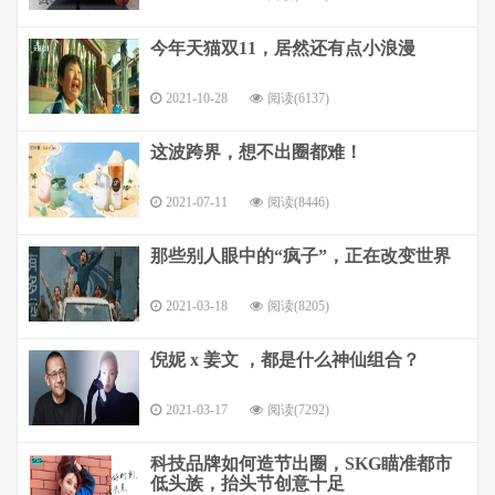
今年天猫双11，居然还有点小浪漫
2021-10-28
阅读(6137)
这波跨界，想不出圈都难！
2021-07-11
阅读(8446)
那些别人眼中的“疯子”，正在改变世界
2021-03-18
阅读(8205)
倪妮 x 姜文 ，都是什么神仙组合？
2021-03-17
阅读(7292)
科技品牌如何造节出圈，SKG瞄准都市
低头族，抬头节创意十足