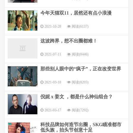
今年天猫双11，居然还有点小浪漫
2021-10-28
阅读(6137)
这波跨界，想不出圈都难！
2021-07-11
阅读(8446)
那些别人眼中的“疯子”，正在改变世界
2021-03-18
阅读(8205)
倪妮 x 姜文 ，都是什么神仙组合？
2021-03-17
阅读(7292)
科技品牌如何造节出圈，SKG瞄准都市
低头族，抬头节创意十足