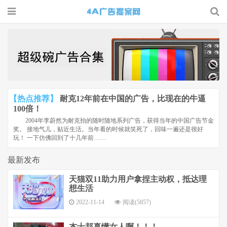
4A广告
提案网 |
广告小报
| 广告圈
【热点推荐】
耐克12年前在中国的广告，比现在的牛逼
那点事
100倍！
2004年李蔚然为耐克拍的随时随地系列广告，获得当年的中国广告节金
奖。 接地气儿，贴近生活。当年看的时候就笑死了，回味一遍还是很好
玩！ 一下仿佛回到了十几年前……
最新发布
天猫双11助力用户拿捏主动权，抵达理
想生活
2022-11-14
阅读(5857)
杰士邦真懂女人啊！！！