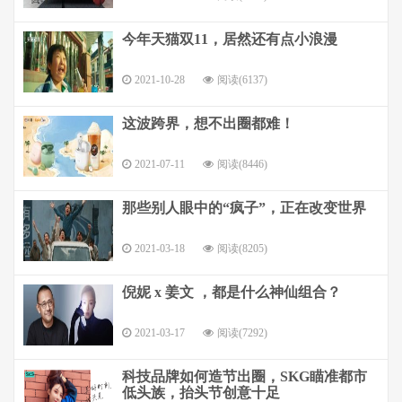
今年天猫双11，居然还有点小浪漫
2021-10-28
阅读(6137)
这波跨界，想不出圈都难！
2021-07-11
阅读(8446)
那些别人眼中的“疯子”，正在改变世界
2021-03-18
阅读(8205)
倪妮 x 姜文 ，都是什么神仙组合？
2021-03-17
阅读(7292)
科技品牌如何造节出圈，SKG瞄准都市
低头族，抬头节创意十足