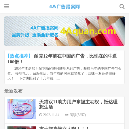
4A广告
提案网 |
广告小报
| 广告圈
【热点推荐】
耐克12年前在中国的广告，比现在的牛逼
那点事
100倍！
2004年李蔚然为耐克拍的随时随地系列广告，获得当年的中国广告节金
奖。 接地气儿，贴近生活。当年看的时候就笑死了，回味一遍还是很好
玩！ 一下仿佛回到了十几年前……
最新发布
天猫双11助力用户拿捏主动权，抵达理
想生活
2022-11-14
阅读(5857)
杰士邦真懂女人啊！！！