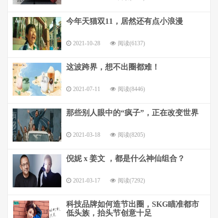
今年天猫双11，居然还有点小浪漫
2021-10-28
阅读(6137)
这波跨界，想不出圈都难！
2021-07-11
阅读(8446)
那些别人眼中的“疯子”，正在改变世界
2021-03-18
阅读(8205)
倪妮 x 姜文 ，都是什么神仙组合？
2021-03-17
阅读(7292)
科技品牌如何造节出圈，SKG瞄准都市
低头族，抬头节创意十足