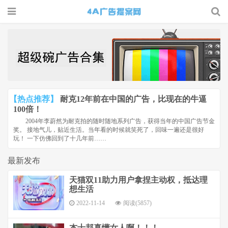
4A广告
提案网 |
广告小报
| 广告圈
【热点推荐】
耐克12年前在中国的广告，比现在的牛逼
那点事
100倍！
2004年李蔚然为耐克拍的随时随地系列广告，获得当年的中国广告节金
奖。 接地气儿，贴近生活。当年看的时候就笑死了，回味一遍还是很好
玩！ 一下仿佛回到了十几年前……
最新发布
天猫双11助力用户拿捏主动权，抵达理
想生活
2022-11-14
阅读(5857)
杰士邦真懂女人啊！！！