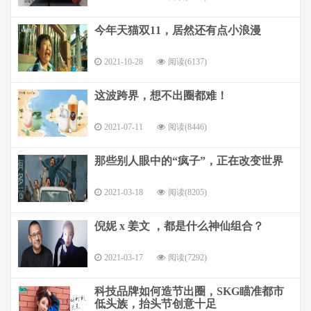
今年天猫双11，居然还有点小浪漫
2021-10-28
阅读(6137)
这波跨界，想不出圈都难！
2021-07-11
阅读(8446)
那些别人眼中的“疯子”，正在改变世界
2021-03-18
阅读(8205)
倪妮 x 姜文 ，都是什么神仙组合？
2021-03-17
阅读(7292)
科技品牌如何造节出圈，SKG瞄准都市
低头族，抬头节创意十足