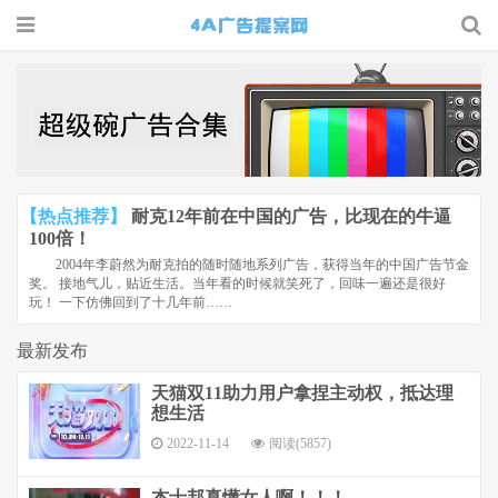
4A广告
提案网 |
广告小报
| 广告圈
【热点推荐】
耐克12年前在中国的广告，比现在的牛逼
那点事
100倍！
2004年李蔚然为耐克拍的随时随地系列广告，获得当年的中国广告节金
奖。 接地气儿，贴近生活。当年看的时候就笑死了，回味一遍还是很好
玩！ 一下仿佛回到了十几年前……
最新发布
天猫双11助力用户拿捏主动权，抵达理
想生活
2022-11-14
阅读(5857)
杰士邦真懂女人啊！！！