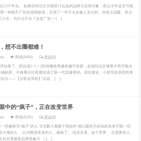
走过13个年头。 如果你对过往天猫双11出品的品牌片还有印象，那么今年这支可能
用一种很不广告的温情叙述，呈现了一件不太会被人关注到，却有点温暖、有点
王小乐，为什么不乐？这是广告一 […]
，想不出圈都难！
min
阅读(8446)
评论(0)
开始卷了。想达成1+1＞2的传播效果越来越不容易，必须玩法足够新才有可能火
冰城刷屏，不难看出社死属实成了新一代流量密码。就在最近，小度耳机居然跨界
”新玩法——【点歌送耳机】活动。 […]
眼中的“疯子”，正在改变世界
min
阅读(8205)
评论(0)
有一些被称为“疯子”的人 当无数人着眼于现在时 他们愿意为未知的未来不顾一切
星辰大海的人， 以为眺望未来的人，都疯了。 但没关系，这个世界， 总需要有人
出自百度最新品牌形象片 《 […]