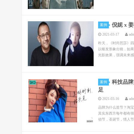
倪妮 x
案例
2021-03-17
ad
昨天，《时尚芭莎》四
以银发形象出镜，如果
光影效果，强调未来感
科技品牌
案例
足
2021-03-16
ad
品牌为什么造节？淘宝
其实东西方每年都有很
动节，圣诞节，情人节