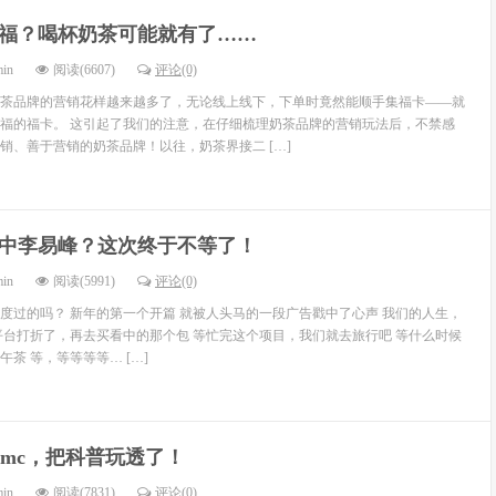
福？喝杯奶茶可能就有了……
min
阅读(6607)
评论(0)
茶品牌的营销花样越来越多了，无论线上线下，下单时竟然能顺手集福卡——就
福的福卡。 这引起了我们的注意，在仔细梳理奶茶品牌的营销玩法后，不禁感
销、善于营销的奶茶品牌！以往，奶茶界接二 […]
中李易峰？这次终于不等了！
min
阅读(5991)
评论(0)
度过的吗？ 新年的第一个开篇 就被人头马的一段广告戳中了心声 我们的人生，
平台打折了，再去买看中的那个包 等忙完这个项目，我们就去旅行吧 等什么时候
茶 等，等等等等… […]
dmc，把科普玩透了！
min
阅读(7831)
评论(0)