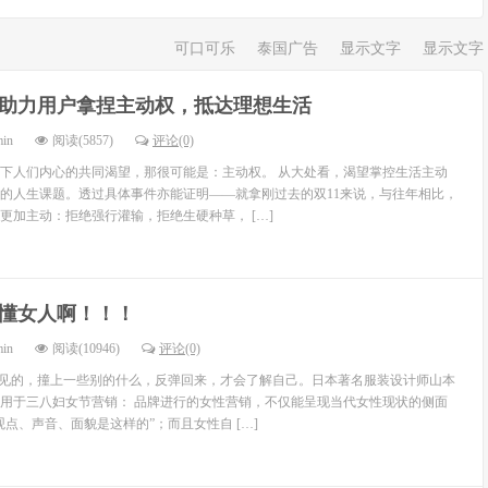
可口可乐
泰国广告
显示文字
显示文字
1助力用户拿捏主动权，抵达理想生活
min
阅读(5857)
评论(0)
下人们内心的共同渴望，那很可能是：主动权。 从大处看，渴望掌控生活主动
的人生课题。透过具体事件亦能证明——就拿刚过去的双11来说，与往年相比，
更加主动：拒绝强行灌输，拒绝生硬种草， […]
懂女人啊！！！
min
阅读(10946)
评论(0)
不见的，撞上一些别的什么，反弹回来，才会了解自己。日本著名服装设计师山本
用于三八妇女节营销： 品牌进行的女性营销，不仅能呈现当代女性现状的侧面
点、声音、面貌是这样的”；而且女性自 […]