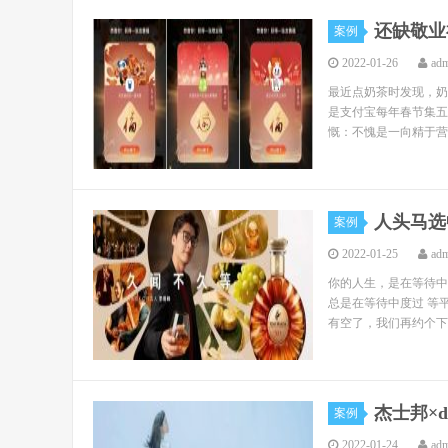
还缺敬业
案例
2022-01-26
ad
最近点奶茶时发现，奶
是支付宝每年春节集五
慨：不愧是一向精于营
人头马选
案例
2022-01-25
ad
你的人生，是在等待中
总是在等待中度过 等
有空了，我们再约个下午
杰士邦×
案例
2022-01-24
ad