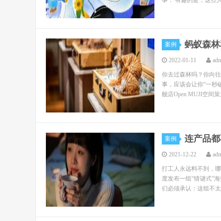
事： 有趣的是，这些人
蚂蚁森林
案例
2022-01-11
ad
你去过森林吗？你向往
事，应该会让你“一秒破
舰店Open MUJI空间
连产品都
案例
2021-12-22
ad
打工人永远料不到，哪
度发布一组“猜谜式”
们必须承认：这组不太套