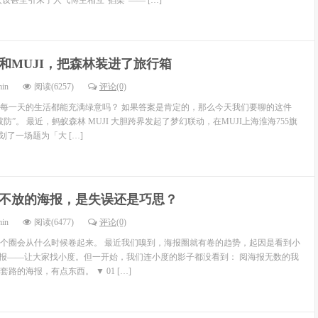
设甚至引来了人气博主相互“掐架”—— […]
和MUJI，把森林装进了旅行箱
min
阅读(6257)
评论(0)
每一天的生活都能充满绿意吗？ 如果答案是肯定的，那么今天我们要聊的这件
防”。 最近，蚂蚁森林 MUJI 大胆跨界发起了梦幻联动，在MUJI上海淮海755旗
策划了一场题为「大 […]
不放的海报，是失误还是巧思？
min
阅读(6477)
评论(0)
个圈会从什么时候卷起来。 最近我们嗅到，海报圈就有卷的趋势，起因是看到小
海报——让大家找小度。但一开始，我们连小度的影子都没看到： 阅海报无数的我
路的海报，有点东西。 ▼ 01 […]