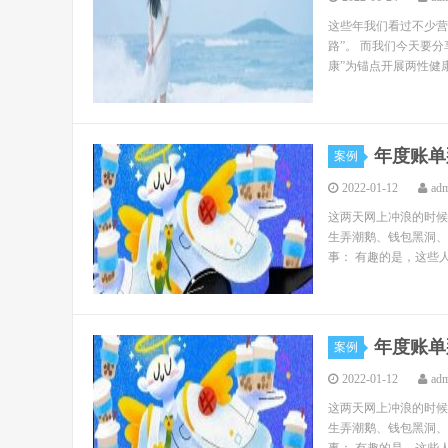
这些年我们看过不少营
路”。 而我们今天要分
康”为锚点开展两性健康
年度账单
案例
2022-01-12
ad
这两天网上冲浪的时候
生弄潮鹅、钱包黑洞、
事： 有趣的是，这些人
年度账单
案例
2022-01-12
ad
这两天网上冲浪的时候
生弄潮鹅、钱包黑洞、