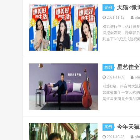
天猫×微
案例
2021-11-12
ad
双11进行中，估计很
深挖会发现，种草背后还
到当下3.0沉浸式短视频
星艺佳全
案例
2021-11-09
ad
引爆B站、抖音两大流
如此效果？一支56秒
是红星美凯龙全资品牌星
今年天猫
案例
2021-10-28
ad