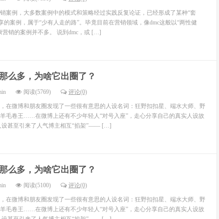
销案例，大多数案例中的模式和策略经过实践反复论证，已经形成了某种“套
享的案例，属于“少有人走的路”。毕竟目前在营销领域，像dmc这般以“两性健
营销的案例并不多。 说到dmc，或 […]
那么多，为啥它出圈了？
min
阅读(5769)
评论(0)
，在微博和朋友圈发现了一些很有意思的人设名词：狂野扣扣星、端水大师、野
羊毛卷王……在微博上还有不少年轻人“对号入座”，走心分享自己的真实人设故
设甚至引来了人气博主相互“掐架”—— […]
那么多，为啥它出圈了？
min
阅读(5100)
评论(0)
，在微博和朋友圈发现了一些很有意思的人设名词：狂野扣扣星、端水大师、野
羊毛卷王……在微博上还有不少年轻人“对号入座”，走心分享自己的真实人设故