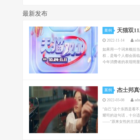
最新发布
天猫双1
案例
2022-11-14
ad
如果用一个词来概括当
权，是每个人都会面临
今年消费者的表现明显
杰士邦真
案例
2022-03-08
ad
“自己”这个东西是看
耀司的这句话，十分适
——“原来女性的主流观