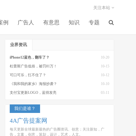
关注本站
案例
广告人
有意思
知识
专题
业界资讯
iPhone12蓝色，翻车了？
10-20
杜蕾斯广告低俗，被罚81万！
10-15
可口可乐，扛不住了？
10-12
《我和我的家乡》海报抄袭？
10-10
支付宝更新LOGO，蓝得发亮
03-11
我们是谁？
4A广告提案网
每天更新全球最新最热的广告圈资讯、创意；关注新知，广
告，文案，创意，策划，设计，艺术，人文。