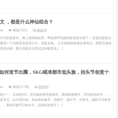
 姜文 ，都是什么神仙组合？
min
阅读(7292)
评论(0)
月刊封面发布，网上便热闹起来，网友惊呼倪妮的新造型太绝了！ 这是倪妮首次
要用一个词来形容这张大片，就是未来。 大片的视觉效果足够简洁，用悬浮感或
和流动感，配合倪妮从没尝试过的银发造 […]
如何造节出圈，SKG瞄准都市低头族，抬头节创意十
min
阅读(11758)
评论(0)
双十一，京东的618，亚马逊的黑色星期五，滴滴的喵喵节，华为的花粉节……
多节日，以中国为例，有传统的春节、清明节、端午节、中秋节；国际节日有劳
……看似不缺节日的今天，品牌还热衷于 […]