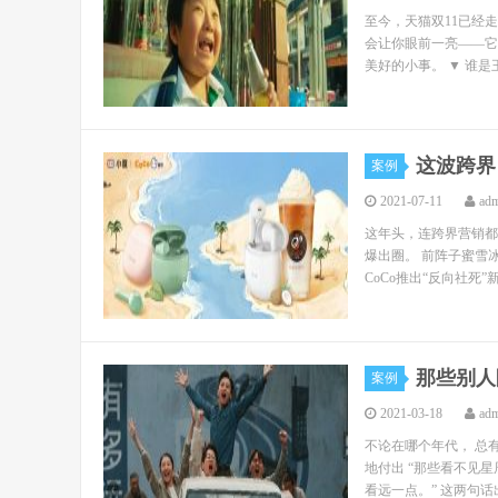
至今，天猫双11已经
会让你眼前一亮——它
美好的小事。 ▼ 谁是
这波跨界
案例
2021-07-11
ad
这年头，连跨界营销都
爆出圈。 前阵子蜜雪
CoCo推出“反向社死
那些别人
案例
2021-03-18
ad
不论在哪个年代， 总
地付出 “那些看不见
看远一点。” 这两句话