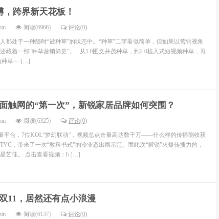
博，跨界新天花板！
min
阅读(6966)
评论(0)
多人都处于一种随时“被种草”的状态中。“种草”二字看似简单，但如果以营销视角
藏着一部“种草营销简史”。 从1.0图文并茂种草，到2.0植入式短视频种草，再
种草— […]
面触网的“第一次”，新锐家居品牌如何突围？
min
阅读(6325)
评论(0)
量平台，7位KOL“梦幻联动”，视频总点击量高达数千万——什么样的传播能收获
的TVC，带来了一次“教科书式”的冷业态出圈示范。而此次“解锁”火爆传播力的，
艺佳。 点击查看视频：h […]
双11，居然还有点小浪漫
min
阅读(6137)
评论(0)