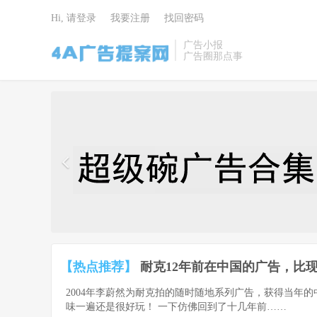
Hi, 请登录
我要注册
找回密码
广告小报
广告圈那点事
4A广告提
案网 | 广告
小报 | 广告
圈那点事
【热点推荐】
耐克12年前在中国的广告，比现
2004年李蔚然为耐克拍的随时随地系列广告，获得当年
味一遍还是很好玩！ 一下仿佛回到了十几年前……