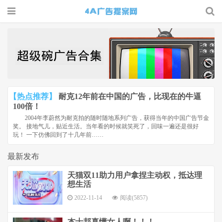
4A广告
提案网 |
广告小报
| 广告圈
【热点推荐】
耐克12年前在中国的广告，比现在的牛逼
那点事
100倍！
2004年李蔚然为耐克拍的随时随地系列广告，获得当年的中国广告节金
奖。 接地气儿，贴近生活。当年看的时候就笑死了，回味一遍还是很好
玩！ 一下仿佛回到了十几年前……
最新发布
天猫双11助力用户拿捏主动权，抵达理
想生活
2022-11-14
阅读(5857)
杰士邦真懂女人啊！！！