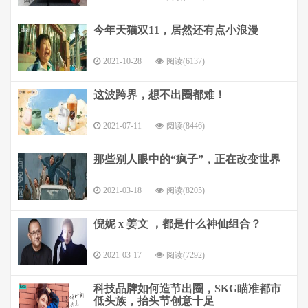
今年天猫双11，居然还有点小浪漫
2021-10-28
阅读(6137)
这波跨界，想不出圈都难！
2021-07-11
阅读(8446)
那些别人眼中的“疯子”，正在改变世界
2021-03-18
阅读(8205)
倪妮 x 姜文 ，都是什么神仙组合？
2021-03-17
阅读(7292)
科技品牌如何造节出圈，SKG瞄准都市
低头族，抬头节创意十足