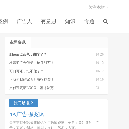
关注本站
案例
广告人
有意思
知识
专题
业界资讯
iPhone12蓝色，翻车了？
10-20
杜蕾斯广告低俗，被罚81万！
10-15
可口可乐，扛不住了？
10-12
《我和我的家乡》海报抄袭？
10-10
支付宝更新LOGO，蓝得发亮
03-11
我们是谁？
4A广告提案网
每天更新全球最新最热的广告圈资讯、创意；关注新知，广
告，文案，创意，策划，设计，艺术，人文。