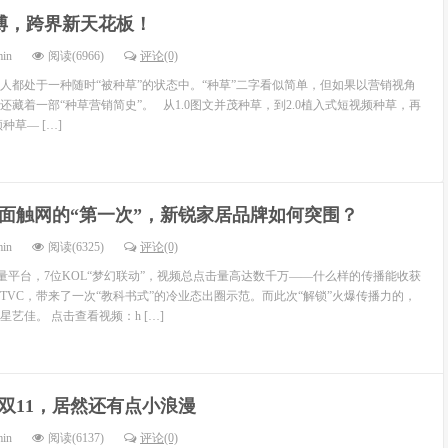
博，跨界新天花板！
min
阅读(6966)
评论(0)
多人都处于一种随时“被种草”的状态中。“种草”二字看似简单，但如果以营销视角
藏着一部“种草营销简史”。 从1.0图文并茂种草，到2.0植入式短视频种草，再
种草— […]
面触网的“第一次”，新锐家居品牌如何突围？
min
阅读(6325)
评论(0)
量平台，7位KOL“梦幻联动”，视频总点击量高达数千万——什么样的传播能收获
的TVC，带来了一次“教科书式”的冷业态出圈示范。而此次“解锁”火爆传播力的，
艺佳。 点击查看视频：h […]
双11，居然还有点小浪漫
min
阅读(6137)
评论(0)