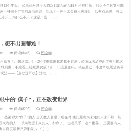
走过13个年头。 如果你对过往天猫双11出品的品牌片还有印象，那么今年这支可能
用一种很不广告的温情叙述，呈现了一件不太会被人关注到，却有点温暖、有点
王小乐，为什么不乐？这是广告一 […]
，想不出圈都难！
min
阅读(8446)
评论(0)
开始卷了。想达成1+1＞2的传播效果越来越不容易，必须玩法足够新才有可能火
冰城刷屏，不难看出社死属实成了新一代流量密码。就在最近，小度耳机居然跨界
”新玩法——【点歌送耳机】活动。 […]
眼中的“疯子”，正在改变世界
min
阅读(8205)
评论(0)
有一些被称为“疯子”的人 当无数人着眼于现在时 他们愿意为未知的未来不顾一切
星辰大海的人， 以为眺望未来的人，都疯了。 但没关系，这个世界， 总需要有人
出自百度最新品牌形象片 《 […]