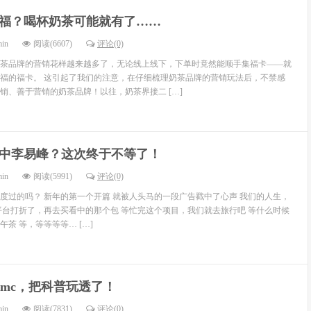
福？喝杯奶茶可能就有了……
min
阅读(6607)
评论(0)
茶品牌的营销花样越来越多了，无论线上线下，下单时竟然能顺手集福卡——就
福的福卡。 这引起了我们的注意，在仔细梳理奶茶品牌的营销玩法后，不禁感
销、善于营销的奶茶品牌！以往，奶茶界接二 […]
中李易峰？这次终于不等了！
min
阅读(5991)
评论(0)
度过的吗？ 新年的第一个开篇 就被人头马的一段广告戳中了心声 我们的人生，
平台打折了，再去买看中的那个包 等忙完这个项目，我们就去旅行吧 等什么时候
茶 等，等等等等… […]
dmc，把科普玩透了！
min
阅读(7831)
评论(0)