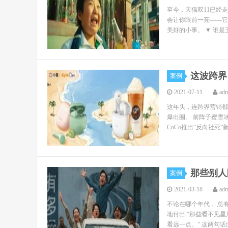
至今，天猫双11已经
会让你眼前一亮——它
美好的小事。 ▼ 谁是
这波跨界
案例
2021-07-11
ad
这年头，连跨界营销都
爆出圈。 前阵子蜜雪
CoCo推出“反向社死
那些别人
案例
2021-03-18
ad
不论在哪个年代， 总
地付出 “那些看不见
看远一点。” 这两句话