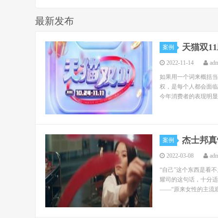
最新发布
天猫双1
案例
2022-11-14
ad
如果用一个词来概括当
权，是每个人都会面临
今年消费者的表现明显
杰士邦真
案例
2022-03-08
ad
“自己”这个东西是看
耀司的这句话，十分适
——“原来女性的主流观