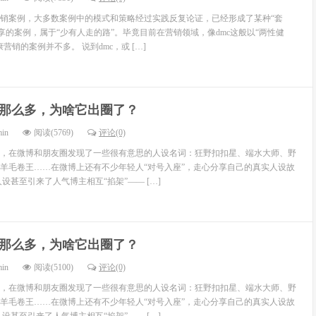
销案例，大多数案例中的模式和策略经过实践反复论证，已经形成了某种“套
享的案例，属于“少有人走的路”。毕竟目前在营销领域，像dmc这般以“两性健
营销的案例并不多。 说到dmc，或 […]
那么多，为啥它出圈了？
min
阅读(5769)
评论(0)
，在微博和朋友圈发现了一些很有意思的人设名词：狂野扣扣星、端水大师、野
羊毛卷王……在微博上还有不少年轻人“对号入座”，走心分享自己的真实人设故
设甚至引来了人气博主相互“掐架”—— […]
那么多，为啥它出圈了？
min
阅读(5100)
评论(0)
，在微博和朋友圈发现了一些很有意思的人设名词：狂野扣扣星、端水大师、野
羊毛卷王……在微博上还有不少年轻人“对号入座”，走心分享自己的真实人设故