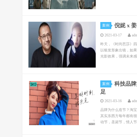
倪妮 x
案例
2021-03-17
ad
昨天，《时尚芭莎》四
以银发形象出镜，如果
光影效果，强调未来感
科技品牌
案例
足
2021-03-16
ad
品牌为什么造节？淘宝
其实东西方每年都有很
动节，圣诞节，情人节