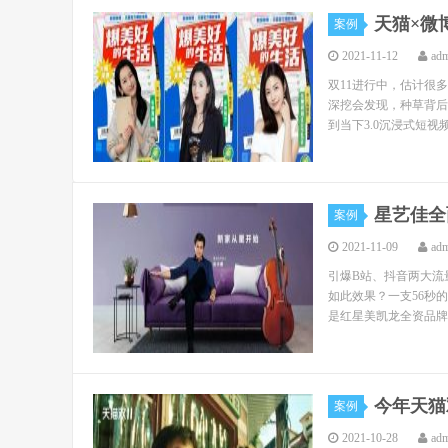
天猫×微
案例
2021-11-12
ad
双11进行中，估计很
深挖会发现，种草背后还
到当下3.0沉浸式短视频
星艺佳全
案例
2021-11-09
ad
引爆B站、抖音两大流
如此效果？一支56秒
是红星美凯龙全资品牌星
今年天猫
案例
2021-10-28
ad