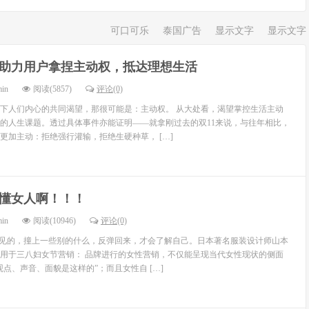
可口可乐
泰国广告
显示文字
显示文字
1助力用户拿捏主动权，抵达理想生活
min
阅读(5857)
评论(0)
下人们内心的共同渴望，那很可能是：主动权。 从大处看，渴望掌控生活主动
的人生课题。透过具体事件亦能证明——就拿刚过去的双11来说，与往年相比，
更加主动：拒绝强行灌输，拒绝生硬种草， […]
懂女人啊！！！
min
阅读(10946)
评论(0)
不见的，撞上一些别的什么，反弹回来，才会了解自己。日本著名服装设计师山本
用于三八妇女节营销： 品牌进行的女性营销，不仅能呈现当代女性现状的侧面
点、声音、面貌是这样的”；而且女性自 […]