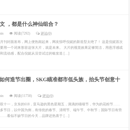
 姜文 ，都是什么神仙组合？
min
阅读(7292)
评论(0)
月刊封面发布，网上便热闹起来，网友惊呼倪妮的新造型太绝了！ 这是倪妮首次
要用一个词来形容这张大片，就是未来。 大片的视觉效果足够简洁，用悬浮感或
和流动感，配合倪妮从没尝试过的银发造 […]
如何造节出圈，SKG瞄准都市低头族，抬头节创意十
min
阅读(11758)
评论(0)
双十一，京东的618，亚马逊的黑色星期五，滴滴的喵喵节，华为的花粉节……
多节日，以中国为例，有传统的春节、清明节、端午节、中秋节；国际节日有劳
……看似不缺节日的今天，品牌还热衷于 […]