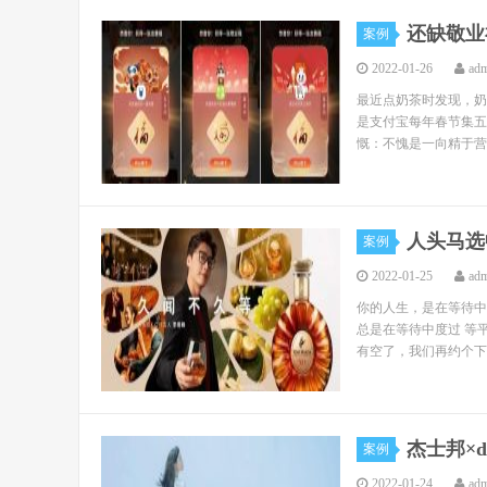
还缺敬业
案例
2022-01-26
ad
最近点奶茶时发现，奶
是支付宝每年春节集五
慨：不愧是一向精于营
人头马选
案例
2022-01-25
ad
你的人生，是在等待中
总是在等待中度过 等
有空了，我们再约个下午
杰士邦×
案例
2022-01-24
ad