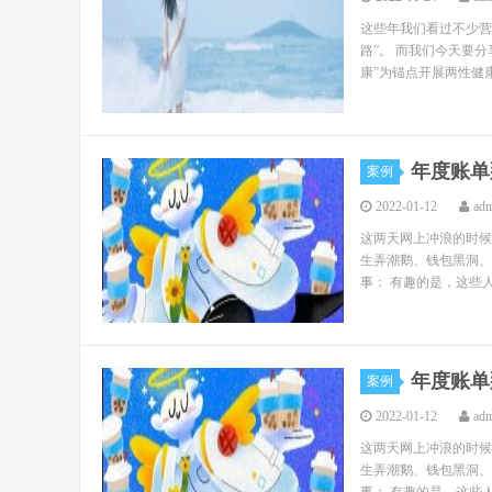
这些年我们看过不少营
路”。 而我们今天要分
康”为锚点开展两性健康
年度账单
案例
2022-01-12
ad
这两天网上冲浪的时候
生弄潮鹅、钱包黑洞、
事： 有趣的是，这些人
年度账单
案例
2022-01-12
ad
这两天网上冲浪的时候
生弄潮鹅、钱包黑洞、