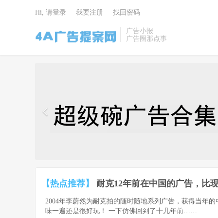
Hi, 请登录
我要注册
找回密码
广告小报
广告圈那点事
4A广告提
案网 | 广告
小报 | 广告
圈那点事
【热点推荐】
耐克12年前在中国的广告，比现
2004年李蔚然为耐克拍的随时随地系列广告，获得当年
味一遍还是很好玩！ 一下仿佛回到了十几年前……