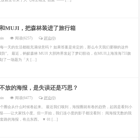
设甚至引来了人气博主相互“掐架”—— […]
和MUJI，把森林装进了旅行箱
min
阅读(6257)
评论(0)
每一天的生活都能充满绿意吗？ 如果答案是肯定的，那么今天我们要聊的这件
防”。 最近，蚂蚁森林 MUJI 大胆跨界发起了梦幻联动，在MUJI上海淮海755旗
策划了一场题为「大 […]
不放的海报，是失误还是巧思？
min
阅读(6477)
评论(0)
个圈会从什么时候卷起来。 最近我们嗅到，海报圈就有卷的趋势，起因是看到小
海报——让大家找小度。但一开始，我们连小度的影子都没看到： 阅海报无数的我
路的海报，有点东西。 ▼ 01 […]