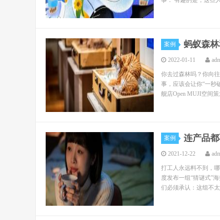
事： 有趣的是，这些人
蚂蚁森林
案例
2022-01-11
ad
你去过森林吗？你向往
事，应该会让你“一秒破
舰店Open MUJI空间
连产品都
案例
2021-12-22
ad
打工人永远料不到，哪
度发布一组“猜谜式”
们必须承认：这组不太套