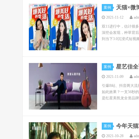
天猫×微
案例
2021-11-12
ad
双11进行中，估计很
深挖会发现，种草背后还
到当下3.0沉浸式短视频
星艺佳全
案例
2021-11-09
ad
引爆B站、抖音两大流
如此效果？一支56秒
是红星美凯龙全资品牌星
今年天猫
案例
2021-10-28
ad