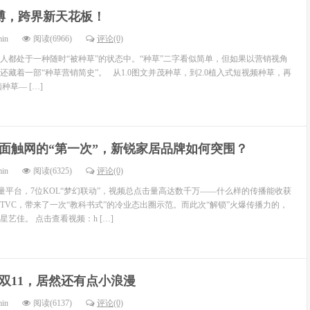
博，跨界新天花板！
min
阅读(6966)
评论(0)
多人都处于一种随时“被种草”的状态中。“种草”二字看似简单，但如果以营销视角
藏着一部“种草营销简史”。 从1.0图文并茂种草，到2.0植入式短视频种草，再
种草— […]
面触网的“第一次”，新锐家居品牌如何突围？
min
阅读(6325)
评论(0)
量平台，7位KOL“梦幻联动”，视频总点击量高达数千万——什么样的传播能收获
的TVC，带来了一次“教科书式”的冷业态出圈示范。而此次“解锁”火爆传播力的，
艺佳。 点击查看视频：h […]
双11，居然还有点小浪漫
min
阅读(6137)
评论(0)