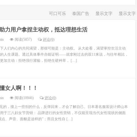
可口可乐
泰国广告
显示文字
显示文字
1助力用户拿捏主动权，抵达理想生活
min
阅读(5857)
评论(0)
下人们内心的共同渴望，那很可能是：主动权。 从大处看，渴望掌控生活主动
的人生课题。透过具体事件亦能证明——就拿刚过去的双11来说，与往年相比，
更加主动：拒绝强行灌输，拒绝生硬种草， […]
懂女人啊！！！
min
阅读(10946)
评论(0)
不见的，撞上一些别的什么，反弹回来，才会了解自己。日本著名服装设计师山本
用于三八妇女节营销： 品牌进行的女性营销，不仅能呈现当代女性现状的侧面
点、声音、面貌是这样的”；而且女性自 […]