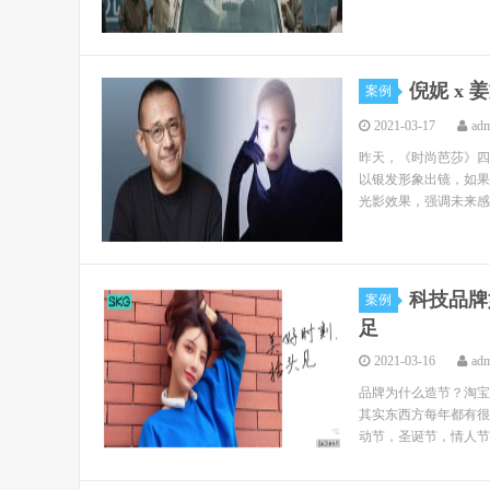
倪妮 x
案例
2021-03-17
ad
昨天，《时尚芭莎》四
以银发形象出镜，如果
光影效果，强调未来感
科技品牌
案例
足
2021-03-16
ad
品牌为什么造节？淘宝
其实东西方每年都有很
动节，圣诞节，情人节