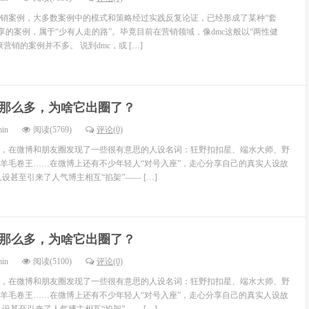
销案例，大多数案例中的模式和策略经过实践反复论证，已经形成了某种“套
享的案例，属于“少有人走的路”。毕竟目前在营销领域，像dmc这般以“两性健
营销的案例并不多。 说到dmc，或 […]
那么多，为啥它出圈了？
min
阅读(5769)
评论(0)
，在微博和朋友圈发现了一些很有意思的人设名词：狂野扣扣星、端水大师、野
羊毛卷王……在微博上还有不少年轻人“对号入座”，走心分享自己的真实人设故
设甚至引来了人气博主相互“掐架”—— […]
那么多，为啥它出圈了？
min
阅读(5100)
评论(0)
，在微博和朋友圈发现了一些很有意思的人设名词：狂野扣扣星、端水大师、野
羊毛卷王……在微博上还有不少年轻人“对号入座”，走心分享自己的真实人设故