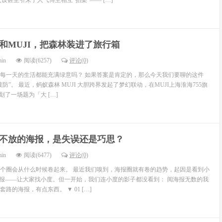
设甚至引来了人气博主相互“掐架”—— […]
和MUJI，把森林装进了旅行箱
min
阅读(6257)
评论(0)
每一天的生活都能充满绿意吗？ 如果答案是肯定的，那么今天我们要聊的这件
防”。 最近，蚂蚁森林 MUJI 大胆跨界发起了梦幻联动，在MUJI上海淮海755旗
策划了一场题为「大 […]
不放的海报，是失误还是巧思？
min
阅读(6477)
评论(0)
个圈会从什么时候卷起来。 最近我们嗅到，海报圈就有卷的趋势，起因是看到小
海报——让大家找小度。但一开始，我们连小度的影子都没看到： 阅海报无数的我
路的海报，有点东西。 ▼ 01 […]