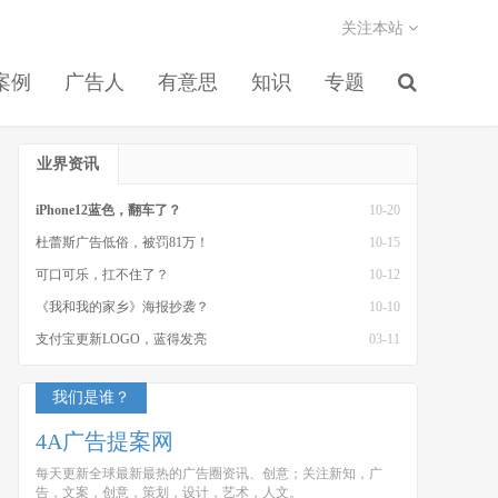
关注本站
案例
广告人
有意思
知识
专题
业界资讯
iPhone12蓝色，翻车了？
10-20
杜蕾斯广告低俗，被罚81万！
10-15
可口可乐，扛不住了？
10-12
《我和我的家乡》海报抄袭？
10-10
支付宝更新LOGO，蓝得发亮
03-11
我们是谁？
4A广告提案网
每天更新全球最新最热的广告圈资讯、创意；关注新知，广
告，文案，创意，策划，设计，艺术，人文。