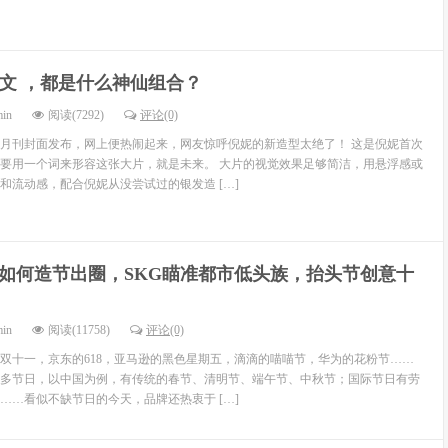
 姜文 ，都是什么神仙组合？
min
阅读(7292)
评论(0)
月刊封面发布，网上便热闹起来，网友惊呼倪妮的新造型太绝了！ 这是倪妮首次
要用一个词来形容这张大片，就是未来。 大片的视觉效果足够简洁，用悬浮感或
和流动感，配合倪妮从没尝试过的银发造 […]
如何造节出圈，SKG瞄准都市低头族，抬头节创意十
min
阅读(11758)
评论(0)
双十一，京东的618，亚马逊的黑色星期五，滴滴的喵喵节，华为的花粉节……
多节日，以中国为例，有传统的春节、清明节、端午节、中秋节；国际节日有劳
……看似不缺节日的今天，品牌还热衷于 […]