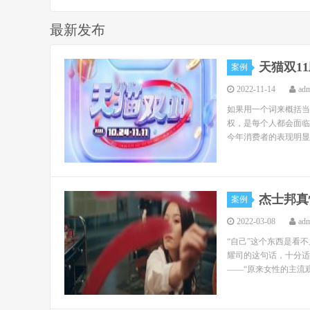
最新发布
天猫双1
案例
2022-11-14
ad
如果用一个词来概括当
权，是每个人都会面临
今年消费者的表现明显
杰士邦真
案例
2022-03-08
ad
“自己”这个东西是看
耀司的这句话，十分适
——“原来女性的主流观