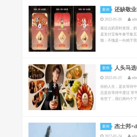
还缺敬业
案例
2022-01-26
ad
最近点奶茶时发现，奶
是支付宝每年春节集五
慨：不愧是一向精于营
人头马选
案例
2022-01-25
ad
你的人生，是在等待中
总是在等待中度过 等
有空了，我们再约个下午
杰士邦×
案例
2022-01-24
ad