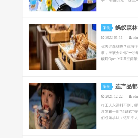
事： 有趣的是，这些人
蚂蚁森林
案例
2022-01-11
ad
你去过森林吗？你向往
事，应该会让你“一秒破
舰店Open MUJI空间
连产品都
案例
2021-12-22
ad
打工人永远料不到，哪
度发布一组“猜谜式”
们必须承认：这组不太套