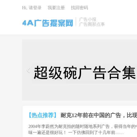
Hi, 请登录
我要注册
找回密码
广告小报
广告圈那点事
4A广告提
案网 | 广告
小报 | 广告
圈那点事
【热点推荐】
耐克12年前在中国的广告，比现
2004年李蔚然为耐克拍的随时随地系列广告，获得当年
味一遍还是很好玩！ 一下仿佛回到了十几年前……