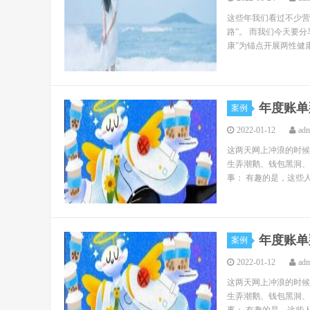
这些年我们看过不少营
路”。 而我们今天要分
康”为锚点开展两性健康
年度账单
案例
2022-01-12
ad
这两天网上冲浪的时候
生弄潮鹅、钱包黑洞、
事： 有趣的是，这些人
年度账单
案例
2022-01-12
ad
这两天网上冲浪的时候
生弄潮鹅、钱包黑洞、