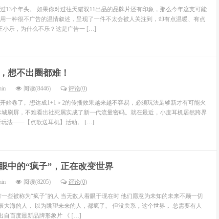
走过13个年头。 如果你对过往天猫双11出品的品牌片还有印象，那么今年这支可能
用一种很不广告的温情叙述，呈现了一件不太会被人关注到，却有点温暖、有点
王小乐，为什么不乐？这是广告一 […]
，想不出圈都难！
min
阅读(8446)
评论(0)
开始卷了。想达成1+1＞2的传播效果越来越不容易，必须玩法足够新才有可能火
冰城刷屏，不难看出社死属实成了新一代流量密码。就在最近，小度耳机居然跨界
”新玩法——【点歌送耳机】活动。 […]
眼中的“疯子”，正在改变世界
min
阅读(8205)
评论(0)
有一些被称为“疯子”的人 当无数人着眼于现在时 他们愿意为未知的未来不顾一切
星辰大海的人， 以为眺望未来的人，都疯了。 但没关系，这个世界， 总需要有人
出自百度最新品牌形象片 《 […]