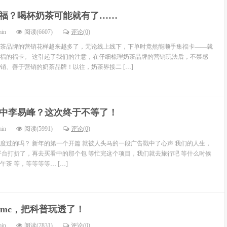
福？喝杯奶茶可能就有了……
min
阅读(6607)
评论(0)
茶品牌的营销花样越来越多了，无论线上线下，下单时竟然能顺手集福卡——就
福的福卡。 这引起了我们的注意，在仔细梳理奶茶品牌的营销玩法后，不禁感
销、善于营销的奶茶品牌！以往，奶茶界接二 […]
中李易峰？这次终于不等了！
min
阅读(5991)
评论(0)
度过的吗？ 新年的第一个开篇 就被人头马的一段广告戳中了心声 我们的人生，
平台打折了，再去买看中的那个包 等忙完这个项目，我们就去旅行吧 等什么时候
茶 等，等等等等… […]
dmc，把科普玩透了！
min
阅读(7831)
评论(0)