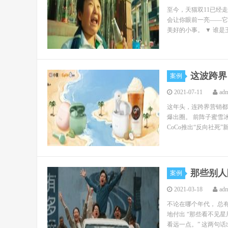
至今，天猫双11已经
会让你眼前一亮——它
美好的小事。 ▼ 谁是
这波跨界
案例
2021-07-11
ad
这年头，连跨界营销都
爆出圈。 前阵子蜜雪
CoCo推出“反向社死
那些别人
案例
2021-03-18
ad
不论在哪个年代， 总
地付出 “那些看不见
看远一点。” 这两句话