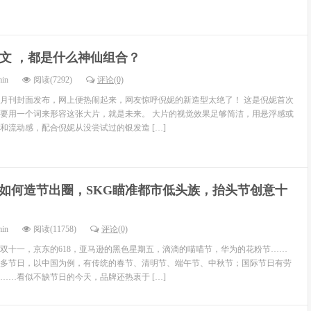
 姜文 ，都是什么神仙组合？
min
阅读(7292)
评论(0)
月刊封面发布，网上便热闹起来，网友惊呼倪妮的新造型太绝了！ 这是倪妮首次
要用一个词来形容这张大片，就是未来。 大片的视觉效果足够简洁，用悬浮感或
和流动感，配合倪妮从没尝试过的银发造 […]
如何造节出圈，SKG瞄准都市低头族，抬头节创意十
min
阅读(11758)
评论(0)
双十一，京东的618，亚马逊的黑色星期五，滴滴的喵喵节，华为的花粉节……
多节日，以中国为例，有传统的春节、清明节、端午节、中秋节；国际节日有劳
……看似不缺节日的今天，品牌还热衷于 […]