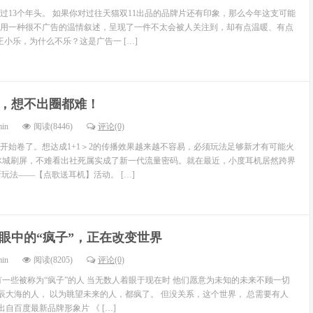
走过13个年头。 如果你对过往天猫双11出品的品牌片还有印象，那么今年这支可能
用一种很不广告的温情叙述，呈现了一件不太会被人关注到，却有点温暖、有点
王小乐，为什么不乐？这是广告一 […]
，想不出圈都难！
min
阅读(8446)
评论(0)
开始卷了。想达成1+1＞2的传播效果越来越不容易，必须玩法足够新才有可能火
冰城刷屏，不难看出社死属实成了新一代流量密码。就在最近，小度耳机居然跨界
”新玩法——【点歌送耳机】活动。 […]
眼中的“疯子”，正在改变世界
min
阅读(8205)
评论(0)
有一些被称为“疯子”的人 当无数人着眼于现在时 他们愿意为未知的未来不顾一切
星辰大海的人， 以为眺望未来的人，都疯了。 但没关系，这个世界， 总需要有人
出自百度最新品牌形象片 《 […]