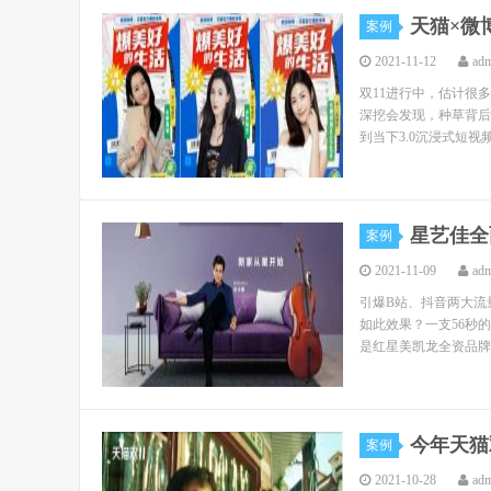
天猫×微
案例
2021-11-12
ad
双11进行中，估计很
深挖会发现，种草背后还
到当下3.0沉浸式短视频
星艺佳全
案例
2021-11-09
ad
引爆B站、抖音两大流
如此效果？一支56秒
是红星美凯龙全资品牌星
今年天猫
案例
2021-10-28
ad