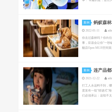
事： 有趣的是，这些人
蚂蚁森林
案例
2022-01-11
ad
你去过森林吗？你向往
事，应该会让你“一秒破
舰店Open MUJI空间
连产品都
案例
2021-12-22
ad
打工人永远料不到，哪
度发布一组“猜谜式”
们必须承认：这组不太套