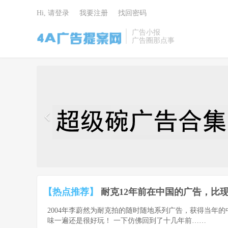
Hi, 请登录
我要注册
找回密码
广告小报
广告圈那点事
4A广告提
案网 | 广告
小报 | 广告
圈那点事
【热点推荐】
耐克12年前在中国的广告，比现
2004年李蔚然为耐克拍的随时随地系列广告，获得当年
味一遍还是很好玩！ 一下仿佛回到了十几年前……