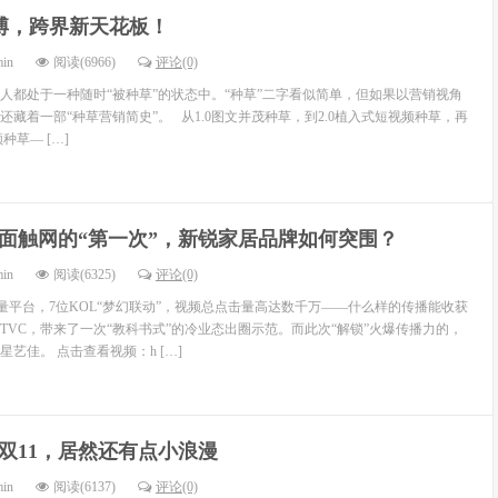
博，跨界新天花板！
min
阅读(6966)
评论(0)
多人都处于一种随时“被种草”的状态中。“种草”二字看似简单，但如果以营销视角
藏着一部“种草营销简史”。 从1.0图文并茂种草，到2.0植入式短视频种草，再
种草— […]
面触网的“第一次”，新锐家居品牌如何突围？
min
阅读(6325)
评论(0)
量平台，7位KOL“梦幻联动”，视频总点击量高达数千万——什么样的传播能收获
的TVC，带来了一次“教科书式”的冷业态出圈示范。而此次“解锁”火爆传播力的，
艺佳。 点击查看视频：h […]
双11，居然还有点小浪漫
min
阅读(6137)
评论(0)