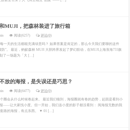
设甚至引来了人气博主相互“掐架”—— […]
和MUJI，把森林装进了旅行箱
min
阅读(6257)
评论(0)
每一天的生活都能充满绿意吗？ 如果答案是肯定的，那么今天我们要聊的这件
防”。 最近，蚂蚁森林 MUJI 大胆跨界发起了梦幻联动，在MUJI上海淮海755旗
策划了一场题为「大 […]
不放的海报，是失误还是巧思？
min
阅读(6477)
评论(0)
个圈会从什么时候卷起来。 最近我们嗅到，海报圈就有卷的趋势，起因是看到小
海报——让大家找小度。但一开始，我们连小度的影子都没看到： 阅海报无数的我
路的海报，有点东西。 ▼ 01 […]