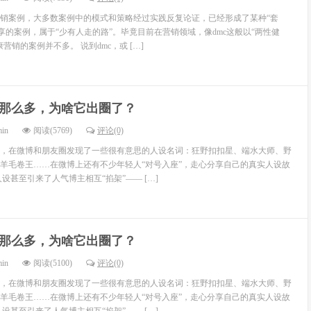
销案例，大多数案例中的模式和策略经过实践反复论证，已经形成了某种“套
享的案例，属于“少有人走的路”。毕竟目前在营销领域，像dmc这般以“两性健
营销的案例并不多。 说到dmc，或 […]
那么多，为啥它出圈了？
min
阅读(5769)
评论(0)
，在微博和朋友圈发现了一些很有意思的人设名词：狂野扣扣星、端水大师、野
羊毛卷王……在微博上还有不少年轻人“对号入座”，走心分享自己的真实人设故
设甚至引来了人气博主相互“掐架”—— […]
那么多，为啥它出圈了？
min
阅读(5100)
评论(0)
，在微博和朋友圈发现了一些很有意思的人设名词：狂野扣扣星、端水大师、野
羊毛卷王……在微博上还有不少年轻人“对号入座”，走心分享自己的真实人设故