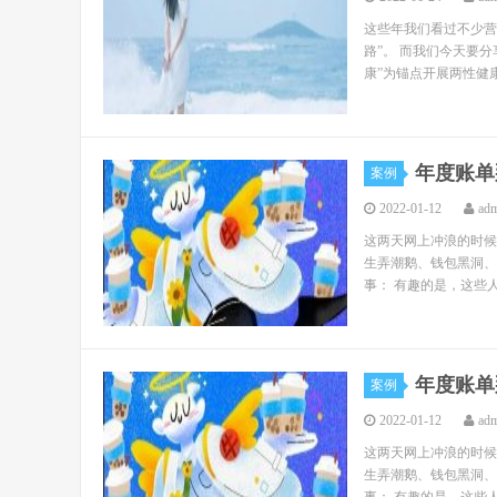
这些年我们看过不少营
路”。 而我们今天要分
康”为锚点开展两性健康
年度账单
案例
2022-01-12
ad
这两天网上冲浪的时候
生弄潮鹅、钱包黑洞、
事： 有趣的是，这些人
年度账单
案例
2022-01-12
ad
这两天网上冲浪的时候
生弄潮鹅、钱包黑洞、