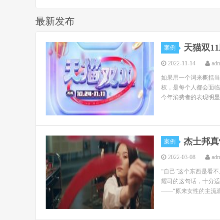
最新发布
天猫双1
案例
2022-11-14
ad
如果用一个词来概括当
权，是每个人都会面临
今年消费者的表现明显
杰士邦真
案例
2022-03-08
ad
“自己”这个东西是看
耀司的这句话，十分适
——“原来女性的主流观