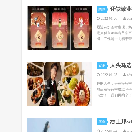
还缺敬业
案例
2022-01-26
ad
最近点奶茶时发现，奶
是支付宝每年春节集五
慨：不愧是一向精于营
人头马选
案例
2022-01-25
ad
你的人生，是在等待中
总是在等待中度过 等
有空了，我们再约个下午
杰士邦×
案例
2022-01-24
ad