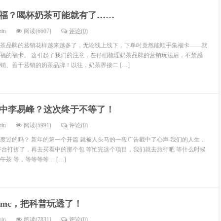
福？喝杯奶茶可能就有了……
min
阅读(6607)
评论(0)
茶品牌的营销花样越来越多了，无论线上线下，下单时竟然能顺手集福卡——就
福的福卡。 这引起了我们的注意，在仔细梳理奶茶品牌的营销玩法后，不禁感
销、善于营销的奶茶品牌！以往，奶茶界接二 […]
中李易峰？这次终于不等了！
min
阅读(5991)
评论(0)
度过的吗？ 新年的第一个开篇 就被人头马的一段广告戳中了心声 我们的人生，
平台打折了，再去买看中的那个包 等忙完这个项目，我们就去旅行吧 等什么时候
茶 等，等等等等… […]
dmc，把科普玩透了！
min
阅读(7831)
评论(0)