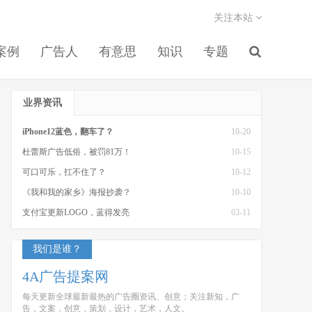
关注本站
案例
广告人
有意思
知识
专题
业界资讯
iPhone12蓝色，翻车了？
10-20
杜蕾斯广告低俗，被罚81万！
10-15
可口可乐，扛不住了？
10-12
《我和我的家乡》海报抄袭？
10-10
支付宝更新LOGO，蓝得发亮
03-11
我们是谁？
4A广告提案网
每天更新全球最新最热的广告圈资讯、创意；关注新知，广
告，文案，创意，策划，设计，艺术，人文。