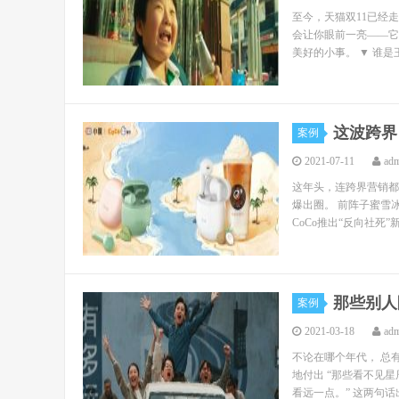
至今，天猫双11已经
会让你眼前一亮——它
美好的小事。 ▼ 谁是
这波跨界
案例
2021-07-11
ad
这年头，连跨界营销都
爆出圈。 前阵子蜜雪
CoCo推出“反向社死
那些别人
案例
2021-03-18
ad
不论在哪个年代， 总
地付出 “那些看不见
看远一点。” 这两句话