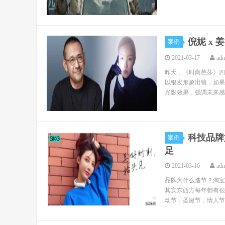
倪妮 x
案例
2021-03-17
ad
昨天，《时尚芭莎》四
以银发形象出镜，如果
光影效果，强调未来感
科技品牌
案例
足
2021-03-16
ad
品牌为什么造节？淘宝
其实东西方每年都有很
动节，圣诞节，情人节