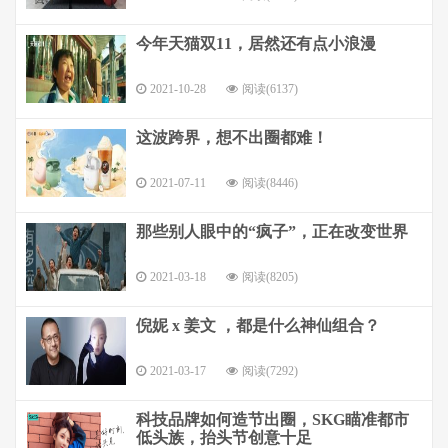
今年天猫双11，居然还有点小浪漫
2021-10-28
阅读(6137)
这波跨界，想不出圈都难！
2021-07-11
阅读(8446)
那些别人眼中的“疯子”，正在改变世界
2021-03-18
阅读(8205)
倪妮 x 姜文 ，都是什么神仙组合？
2021-03-17
阅读(7292)
科技品牌如何造节出圈，SKG瞄准都市
低头族，抬头节创意十足