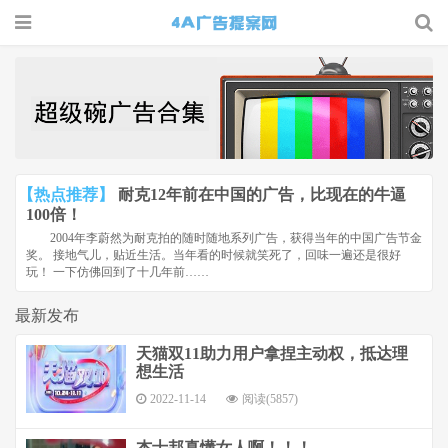
4A广告
提案网 |
广告小报
| 广告圈
【热点推荐】
耐克12年前在中国的广告，比现在的牛逼
那点事
100倍！
2004年李蔚然为耐克拍的随时随地系列广告，获得当年的中国广告节金
奖。 接地气儿，贴近生活。当年看的时候就笑死了，回味一遍还是很好
玩！ 一下仿佛回到了十几年前……
最新发布
天猫双11助力用户拿捏主动权，抵达理
想生活
2022-11-14
阅读(5857)
杰士邦真懂女人啊！！！