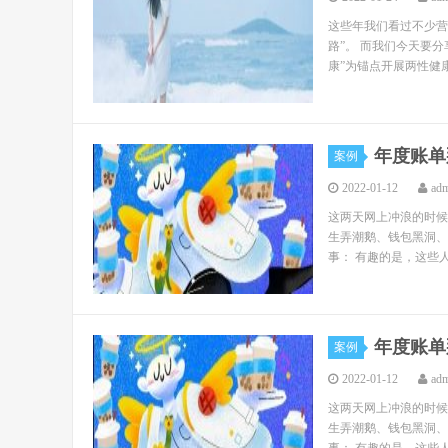
这些年我们看过不少营
路”。 而我们今天要分
康”为锚点开展两性健康
年度账单
案例
2022-01-12
ad
这两天网上冲浪的时候
生弄潮鹅、钱包黑洞、
事： 有趣的是，这些人
年度账单
案例
2022-01-12
ad
这两天网上冲浪的时候
生弄潮鹅、钱包黑洞、