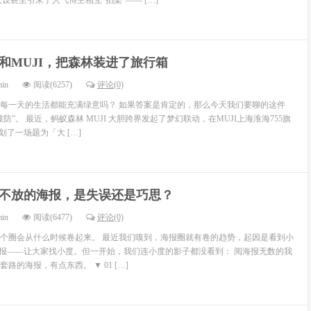
设甚至引来了人气博主相互“掐架”—— […]
和MUJI，把森林装进了旅行箱
min
阅读(6257)
评论(0)
每一天的生活都能充满绿意吗？ 如果答案是肯定的，那么今天我们要聊的这件
防”。 最近，蚂蚁森林 MUJI 大胆跨界发起了梦幻联动，在MUJI上海淮海755旗
策划了一场题为「大 […]
不放的海报，是失误还是巧思？
min
阅读(6477)
评论(0)
个圈会从什么时候卷起来。 最近我们嗅到，海报圈就有卷的趋势，起因是看到小
海报——让大家找小度。但一开始，我们连小度的影子都没看到： 阅海报无数的我
路的海报，有点东西。 ▼ 01 […]