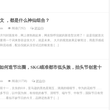
 姜文 ，都是什么神仙组合？
min
阅读(7292)
评论(0)
月刊封面发布，网上便热闹起来，网友惊呼倪妮的新造型太绝了！ 这是倪妮首次
要用一个词来形容这张大片，就是未来。 大片的视觉效果足够简洁，用悬浮感或
和流动感，配合倪妮从没尝试过的银发造 […]
如何造节出圈，SKG瞄准都市低头族，抬头节创意十
min
阅读(11758)
评论(0)
双十一，京东的618，亚马逊的黑色星期五，滴滴的喵喵节，华为的花粉节……
多节日，以中国为例，有传统的春节、清明节、端午节、中秋节；国际节日有劳
……看似不缺节日的今天，品牌还热衷于 […]