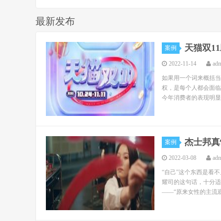
最新发布
天猫双1
案例
2022-11-14
ad
如果用一个词来概括当
权，是每个人都会面临
今年消费者的表现明显
杰士邦真
案例
2022-03-08
ad
“自己”这个东西是看
耀司的这句话，十分适
——“原来女性的主流观