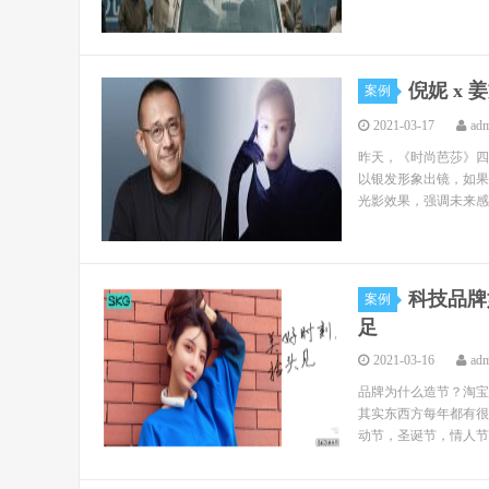
倪妮 x
案例
2021-03-17
ad
昨天，《时尚芭莎》四
以银发形象出镜，如果
光影效果，强调未来感
科技品牌
案例
足
2021-03-16
ad
品牌为什么造节？淘宝
其实东西方每年都有很
动节，圣诞节，情人节