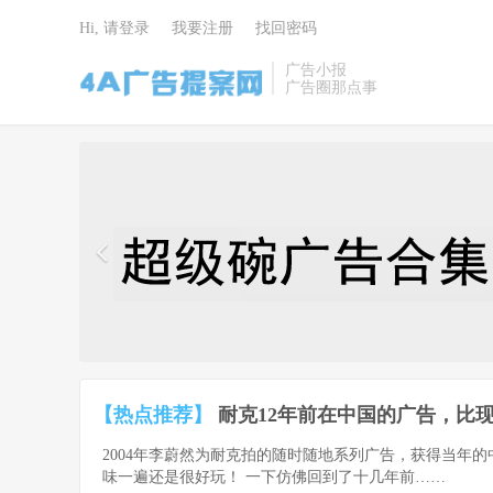
Hi, 请登录
我要注册
找回密码
广告小报
广告圈那点事
4A广告提
案网 | 广告
小报 | 广告
圈那点事
【热点推荐】
耐克12年前在中国的广告，比现
2004年李蔚然为耐克拍的随时随地系列广告，获得当年
味一遍还是很好玩！ 一下仿佛回到了十几年前……