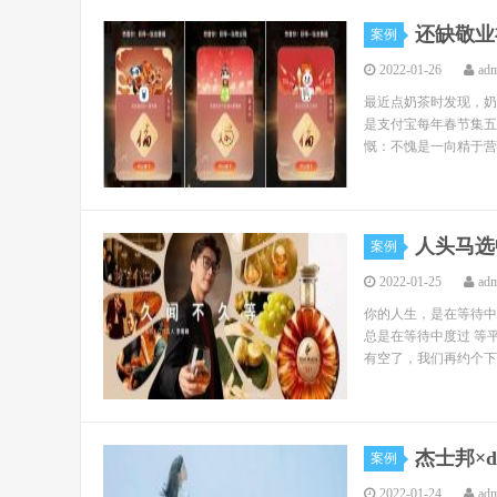
还缺敬业
案例
2022-01-26
ad
最近点奶茶时发现，奶
是支付宝每年春节集五
慨：不愧是一向精于营
人头马选
案例
2022-01-25
ad
你的人生，是在等待中
总是在等待中度过 等
有空了，我们再约个下午
杰士邦×
案例
2022-01-24
ad