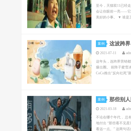
至今，天猫双11已经
会让你眼前一亮——它
美好的小事。 ▼ 谁是
这波跨界
案例
2021-07-11
ad
这年头，连跨界营销都
爆出圈。 前阵子蜜雪
CoCo推出“反向社死
那些别人
案例
2021-03-18
ad
不论在哪个年代， 总
地付出 “那些看不见
看远一点。” 这两句话