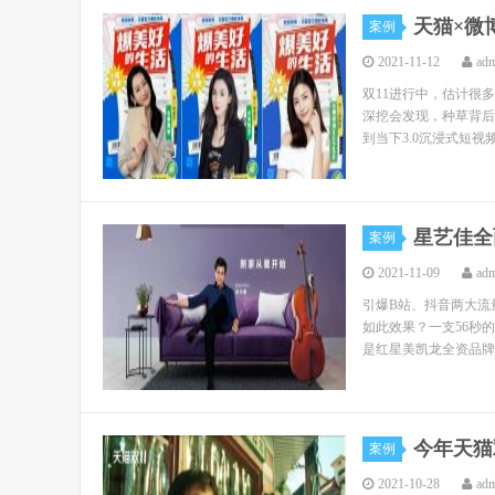
天猫×微
案例
2021-11-12
ad
双11进行中，估计很
深挖会发现，种草背后还
到当下3.0沉浸式短视频
星艺佳全
案例
2021-11-09
ad
引爆B站、抖音两大流
如此效果？一支56秒
是红星美凯龙全资品牌星
今年天猫
案例
2021-10-28
ad