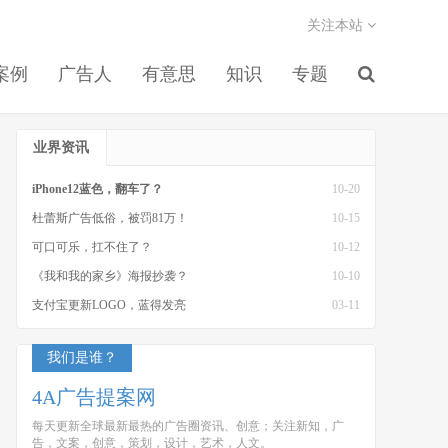
关注本站
案例
广告人
有意思
知识
专题
业界资讯
iPhone12蓝色，翻车了？
10-20
杜蕾斯广告低俗，被罚81万！
10-15
可口可乐，扛不住了？
10-12
《我和我的家乡》海报抄袭？
10-10
支付宝更新LOGO，蓝得发亮
03-11
我们是谁？
4A广告提案网
每天更新全球最新最热的广告圈资讯、创意；关注新知，广
告，文案，创意，策划，设计，艺术，人文。