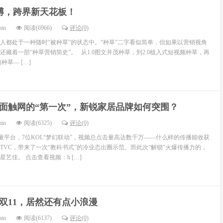
博，跨界新天花板！
min
阅读(6966)
评论(0)
多人都处于一种随时“被种草”的状态中。“种草”二字看似简单，但如果以营销视角
藏着一部“种草营销简史”。 从1.0图文并茂种草，到2.0植入式短视频种草，再
种草— […]
面触网的“第一次”，新锐家居品牌如何突围？
min
阅读(6325)
评论(0)
量平台，7位KOL“梦幻联动”，视频总点击量高达数千万——什么样的传播能收获
的TVC，带来了一次“教科书式”的冷业态出圈示范。而此次“解锁”火爆传播力的，
艺佳。 点击查看视频：h […]
双11，居然还有点小浪漫
min
阅读(6137)
评论(0)