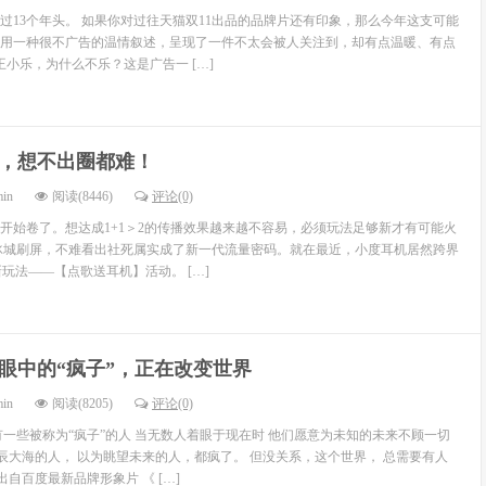
走过13个年头。 如果你对过往天猫双11出品的品牌片还有印象，那么今年这支可能
用一种很不广告的温情叙述，呈现了一件不太会被人关注到，却有点温暖、有点
王小乐，为什么不乐？这是广告一 […]
，想不出圈都难！
min
阅读(8446)
评论(0)
开始卷了。想达成1+1＞2的传播效果越来越不容易，必须玩法足够新才有可能火
冰城刷屏，不难看出社死属实成了新一代流量密码。就在最近，小度耳机居然跨界
”新玩法——【点歌送耳机】活动。 […]
眼中的“疯子”，正在改变世界
min
阅读(8205)
评论(0)
有一些被称为“疯子”的人 当无数人着眼于现在时 他们愿意为未知的未来不顾一切
星辰大海的人， 以为眺望未来的人，都疯了。 但没关系，这个世界， 总需要有人
出自百度最新品牌形象片 《 […]