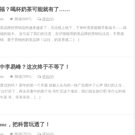
福？喝杯奶茶可能就有了……
min
阅读(6607)
评论(0)
茶品牌的营销花样越来越多了，无论线上线下，下单时竟然能顺手集福卡——就
福的福卡。 这引起了我们的注意，在仔细梳理奶茶品牌的营销玩法后，不禁感
销、善于营销的奶茶品牌！以往，奶茶界接二 […]
中李易峰？这次终于不等了！
min
阅读(5991)
评论(0)
度过的吗？ 新年的第一个开篇 就被人头马的一段广告戳中了心声 我们的人生，
平台打折了，再去买看中的那个包 等忙完这个项目，我们就去旅行吧 等什么时候
茶 等，等等等等… […]
dmc，把科普玩透了！
min
阅读(7831)
评论(0)