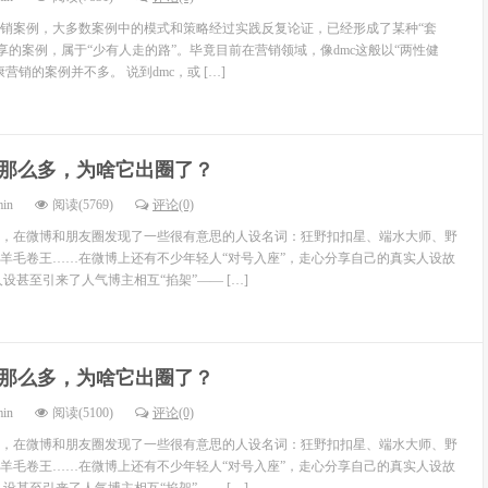
销案例，大多数案例中的模式和策略经过实践反复论证，已经形成了某种“套
享的案例，属于“少有人走的路”。毕竟目前在营销领域，像dmc这般以“两性健
营销的案例并不多。 说到dmc，或 […]
那么多，为啥它出圈了？
min
阅读(5769)
评论(0)
，在微博和朋友圈发现了一些很有意思的人设名词：狂野扣扣星、端水大师、野
羊毛卷王……在微博上还有不少年轻人“对号入座”，走心分享自己的真实人设故
设甚至引来了人气博主相互“掐架”—— […]
那么多，为啥它出圈了？
min
阅读(5100)
评论(0)
，在微博和朋友圈发现了一些很有意思的人设名词：狂野扣扣星、端水大师、野
羊毛卷王……在微博上还有不少年轻人“对号入座”，走心分享自己的真实人设故