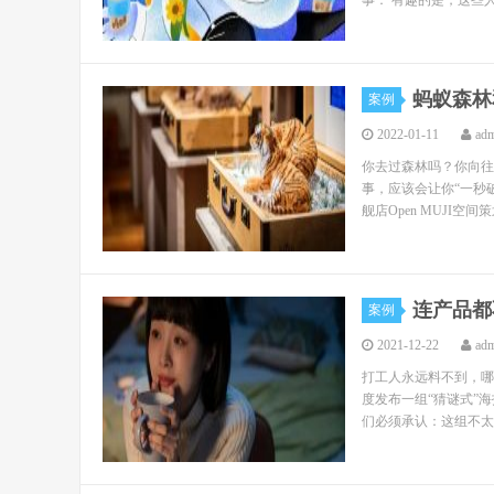
事： 有趣的是，这些人
蚂蚁森林
案例
2022-01-11
ad
你去过森林吗？你向往
事，应该会让你“一秒破
舰店Open MUJI空间
连产品都
案例
2021-12-22
ad
打工人永远料不到，哪
度发布一组“猜谜式”
们必须承认：这组不太套