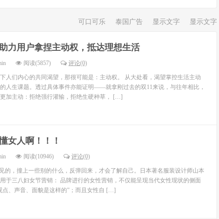
可口可乐
泰国广告
显示文字
显示文字
1助力用户拿捏主动权，抵达理想生活
min
阅读(5857)
评论(0)
下人们内心的共同渴望，那很可能是：主动权。 从大处看，渴望掌控生活主动
的人生课题。透过具体事件亦能证明——就拿刚过去的双11来说，与往年相比，
更加主动：拒绝强行灌输，拒绝生硬种草， […]
懂女人啊！！！
min
阅读(10946)
评论(0)
不见的，撞上一些别的什么，反弹回来，才会了解自己。日本著名服装设计师山本
用于三八妇女节营销： 品牌进行的女性营销，不仅能呈现当代女性现状的侧面
点、声音、面貌是这样的”；而且女性自 […]