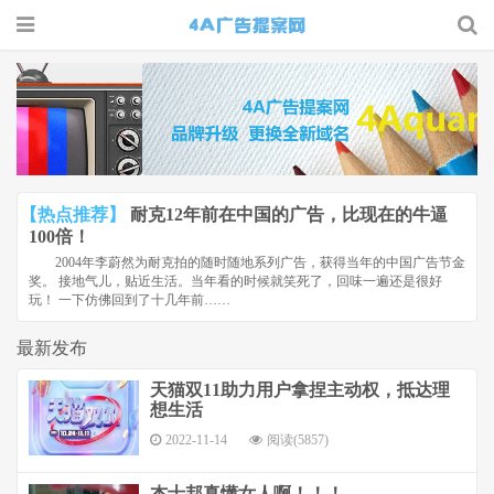
4A广告
提案网 |
广告小报
| 广告圈
【热点推荐】
耐克12年前在中国的广告，比现在的牛逼
那点事
100倍！
2004年李蔚然为耐克拍的随时随地系列广告，获得当年的中国广告节金
奖。 接地气儿，贴近生活。当年看的时候就笑死了，回味一遍还是很好
玩！ 一下仿佛回到了十几年前……
最新发布
天猫双11助力用户拿捏主动权，抵达理
想生活
2022-11-14
阅读(5857)
杰士邦真懂女人啊！！！