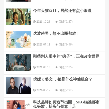
今年天猫双11，居然还有点小浪漫
2021-10-28
阅读(6137)
这波跨界，想不出圈都难！
2021-07-11
阅读(8446)
那些别人眼中的“疯子”，正在改变世界
2021-03-18
阅读(8205)
倪妮 x 姜文 ，都是什么神仙组合？
2021-03-17
阅读(7292)
科技品牌如何造节出圈，SKG瞄准都市
低头族，抬头节创意十足