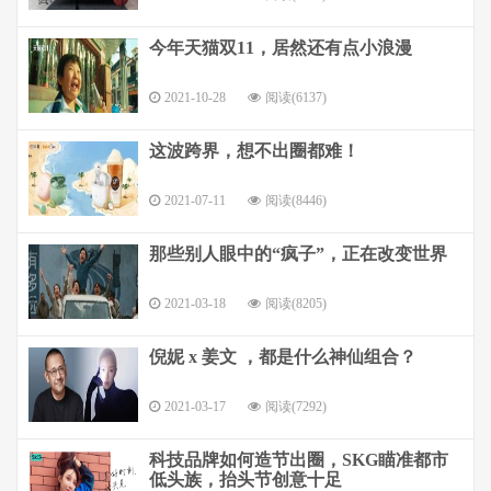
今年天猫双11，居然还有点小浪漫
2021-10-28
阅读(6137)
这波跨界，想不出圈都难！
2021-07-11
阅读(8446)
那些别人眼中的“疯子”，正在改变世界
2021-03-18
阅读(8205)
倪妮 x 姜文 ，都是什么神仙组合？
2021-03-17
阅读(7292)
科技品牌如何造节出圈，SKG瞄准都市
低头族，抬头节创意十足