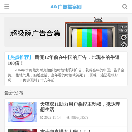
4A广告
提案网 |
广告小报
| 广告圈
【热点推荐】
耐克12年前在中国的广告，比现在的牛逼
那点事
100倍！
2004年李蔚然为耐克拍的随时随地系列广告，获得当年的中国广告节金
奖。 接地气儿，贴近生活。当年看的时候就笑死了，回味一遍还是很好
玩！ 一下仿佛回到了十几年前……
最新发布
天猫双11助力用户拿捏主动权，抵达理
想生活
2022-11-14
阅读(5857)
杰士邦真懂女人啊！！！