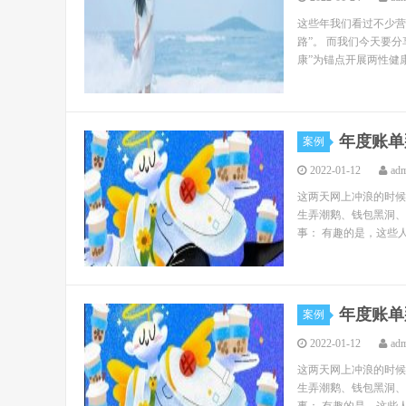
这些年我们看过不少营
路”。 而我们今天要分
康”为锚点开展两性健康
年度账单
案例
2022-01-12
ad
这两天网上冲浪的时候
生弄潮鹅、钱包黑洞、
事： 有趣的是，这些人
年度账单
案例
2022-01-12
ad
这两天网上冲浪的时候
生弄潮鹅、钱包黑洞、