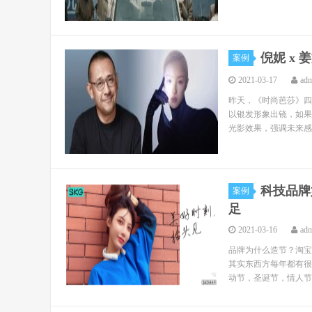
倪妮 x
案例
2021-03-17
ad
昨天，《时尚芭莎》四
以银发形象出镜，如果
光影效果，强调未来感
科技品牌
案例
足
2021-03-16
ad
品牌为什么造节？淘宝
其实东西方每年都有很
动节，圣诞节，情人节