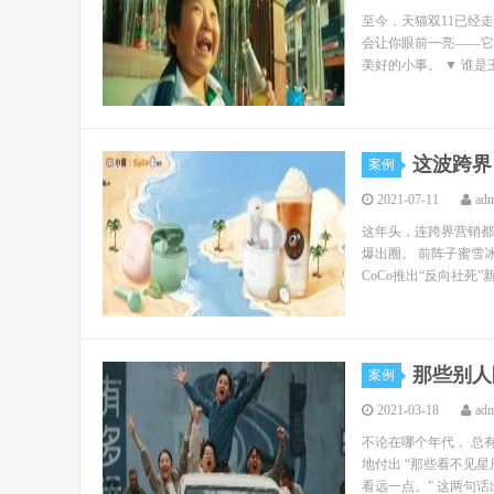
至今，天猫双11已经
会让你眼前一亮——它
美好的小事。 ▼ 谁是
这波跨界
案例
2021-07-11
ad
这年头，连跨界营销都
爆出圈。 前阵子蜜雪
CoCo推出“反向社死
那些别人
案例
2021-03-18
ad
不论在哪个年代， 总
地付出 “那些看不见
看远一点。” 这两句话