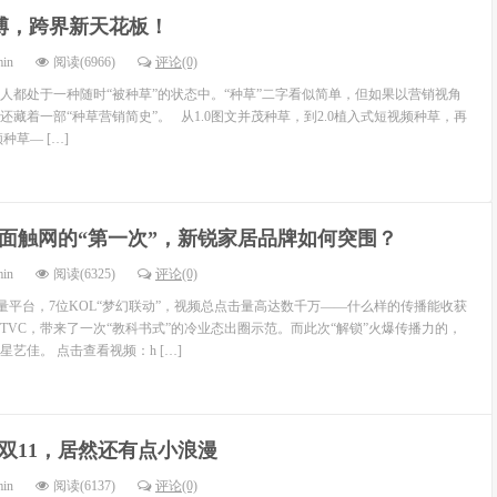
博，跨界新天花板！
min
阅读(6966)
评论(0)
多人都处于一种随时“被种草”的状态中。“种草”二字看似简单，但如果以营销视角
藏着一部“种草营销简史”。 从1.0图文并茂种草，到2.0植入式短视频种草，再
种草— […]
面触网的“第一次”，新锐家居品牌如何突围？
min
阅读(6325)
评论(0)
量平台，7位KOL“梦幻联动”，视频总点击量高达数千万——什么样的传播能收获
的TVC，带来了一次“教科书式”的冷业态出圈示范。而此次“解锁”火爆传播力的，
艺佳。 点击查看视频：h […]
双11，居然还有点小浪漫
min
阅读(6137)
评论(0)