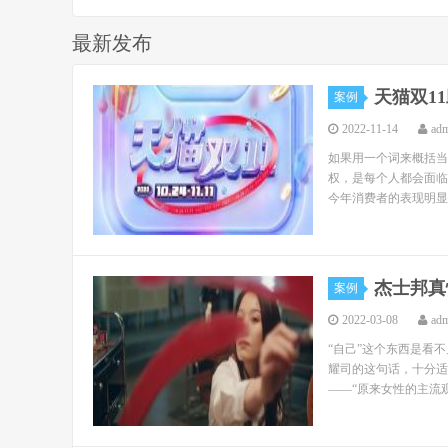
最新发布
天猫双1
案例
2022-11-14
ad
如果用一个词来概括当
权，是每个人都会面临
今年消费者的表现明显
杰士邦真
案例
2022-03-08
ad
“自己”这个东西是看
耀司的这句话，十分适
——“原来女性的主流观