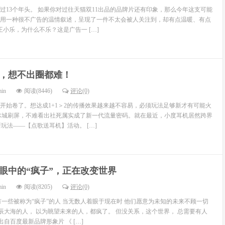
走过13个年头。 如果你对过往天猫双11出品的品牌片还有印象，那么今年这支可能
用一种很不广告的温情叙述，呈现了一件不太会被人关注到，却有点温暖、有点
王小乐，为什么不乐？这是广告一 […]
，想不出圈都难！
min
阅读(8446)
评论(0)
开始卷了。想达成1+1＞2的传播效果越来越不容易，必须玩法足够新才有可能火
冰城刷屏，不难看出社死属实成了新一代流量密码。就在最近，小度耳机居然跨界
”新玩法——【点歌送耳机】活动。 […]
眼中的“疯子”，正在改变世界
min
阅读(8205)
评论(0)
有一些被称为“疯子”的人 当无数人着眼于现在时 他们愿意为未知的未来不顾一切
星辰大海的人， 以为眺望未来的人，都疯了。 但没关系，这个世界， 总需要有人
出自百度最新品牌形象片 《 […]