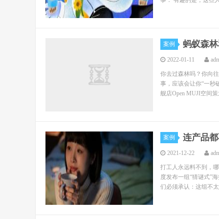
事： 有趣的是，这些人
蚂蚁森林
案例
2022-01-11
ad
你去过森林吗？你向往
事，应该会让你“一秒破
舰店Open MUJI空间
连产品都
案例
2021-12-22
ad
打工人永远料不到，哪
度发布一组“猜谜式”
们必须承认：这组不太套