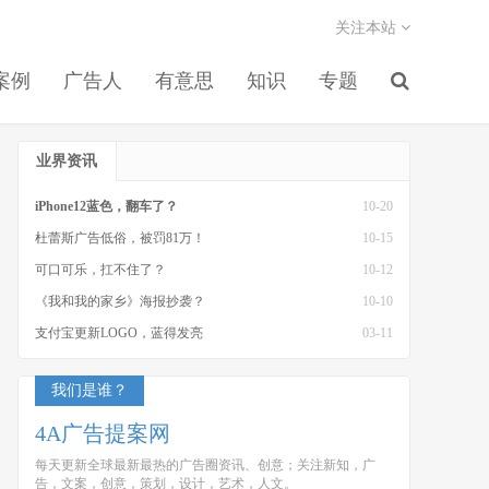
关注本站
案例
广告人
有意思
知识
专题
业界资讯
iPhone12蓝色，翻车了？
10-20
杜蕾斯广告低俗，被罚81万！
10-15
可口可乐，扛不住了？
10-12
《我和我的家乡》海报抄袭？
10-10
支付宝更新LOGO，蓝得发亮
03-11
我们是谁？
4A广告提案网
每天更新全球最新最热的广告圈资讯、创意；关注新知，广
告，文案，创意，策划，设计，艺术，人文。