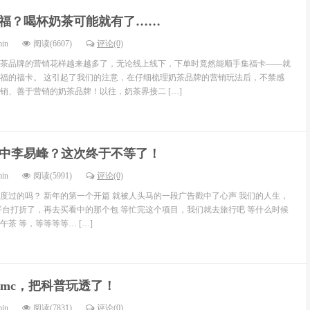
福？喝杯奶茶可能就有了……
min
阅读(6607)
评论(0)
茶品牌的营销花样越来越多了，无论线上线下，下单时竟然能顺手集福卡——就
福的福卡。 这引起了我们的注意，在仔细梳理奶茶品牌的营销玩法后，不禁感
销、善于营销的奶茶品牌！以往，奶茶界接二 […]
中李易峰？这次终于不等了！
min
阅读(5991)
评论(0)
度过的吗？ 新年的第一个开篇 就被人头马的一段广告戳中了心声 我们的人生，
平台打折了，再去买看中的那个包 等忙完这个项目，我们就去旅行吧 等什么时候
茶 等，等等等等… […]
dmc，把科普玩透了！
min
阅读(7831)
评论(0)