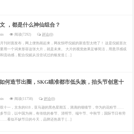
 姜文 ，都是什么神仙组合？
min
阅读(7292)
评论(0)
月刊封面发布，网上便热闹起来，网友惊呼倪妮的新造型太绝了！ 这是倪妮首次
要用一个词来形容这张大片，就是未来。 大片的视觉效果足够简洁，用悬浮感或
和流动感，配合倪妮从没尝试过的银发造 […]
如何造节出圈，SKG瞄准都市低头族，抬头节创意十
min
阅读(11758)
评论(0)
双十一，京东的618，亚马逊的黑色星期五，滴滴的喵喵节，华为的花粉节……
多节日，以中国为例，有传统的春节、清明节、端午节、中秋节；国际节日有劳
……看似不缺节日的今天，品牌还热衷于 […]