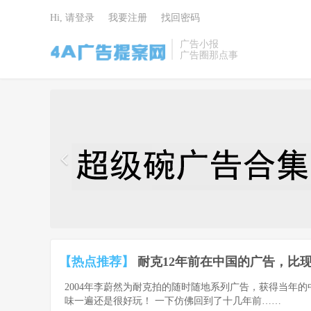
Hi, 请登录
我要注册
找回密码
广告小报
广告圈那点事
4A广告提
案网 | 广告
小报 | 广告
圈那点事
【热点推荐】
耐克12年前在中国的广告，比现
2004年李蔚然为耐克拍的随时随地系列广告，获得当年
味一遍还是很好玩！ 一下仿佛回到了十几年前……