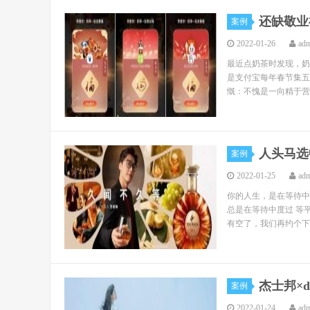
还缺敬业
案例
2022-01-26
ad
最近点奶茶时发现，奶
是支付宝每年春节集五
慨：不愧是一向精于营
人头马选
案例
2022-01-25
ad
你的人生，是在等待中
总是在等待中度过 等
有空了，我们再约个下午
杰士邦×
案例
2022-01-24
ad