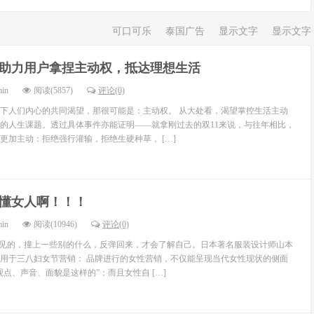
可口可乐
泰国广告
显示文字
显示文字
1助力用户拿捏主动权，抵达理想生活
min
阅读(5857)
评论(0)
下人们内心的共同渴望，那很可能是：主动权。 从大处看，渴望掌控生活主动
的人生课题。透过具体事件亦能证明——就拿刚过去的双11来说，与往年相比，
更加主动：拒绝强行灌输，拒绝生硬种草， […]
懂女人啊！！！
min
阅读(10946)
评论(0)
不见的，撞上一些别的什么，反弹回来，才会了解自己。日本著名服装设计师山本
用于三八妇女节营销： 品牌进行的女性营销，不仅能呈现当代女性现状的侧面
点、声音、面貌是这样的”；而且女性自 […]