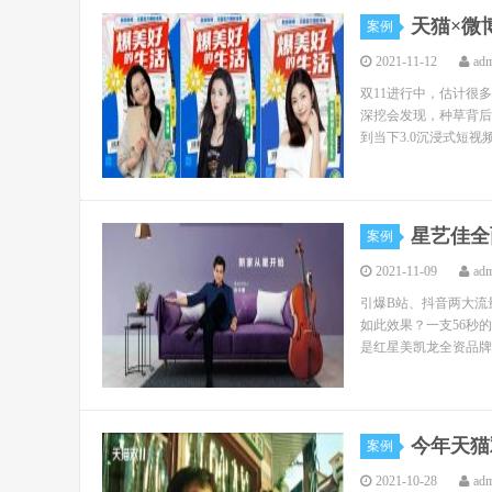
天猫×微
案例
2021-11-12
ad
双11进行中，估计很
深挖会发现，种草背后还
到当下3.0沉浸式短视频
星艺佳全
案例
2021-11-09
ad
引爆B站、抖音两大流
如此效果？一支56秒
是红星美凯龙全资品牌星
今年天猫
案例
2021-10-28
ad