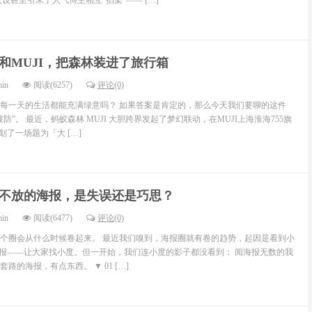
设甚至引来了人气博主相互“掐架”—— […]
和MUJI，把森林装进了旅行箱
min
阅读(6257)
评论(0)
每一天的生活都能充满绿意吗？ 如果答案是肯定的，那么今天我们要聊的这件
防”。 最近，蚂蚁森林 MUJI 大胆跨界发起了梦幻联动，在MUJI上海淮海755旗
策划了一场题为「大 […]
不放的海报，是失误还是巧思？
min
阅读(6477)
评论(0)
个圈会从什么时候卷起来。 最近我们嗅到，海报圈就有卷的趋势，起因是看到小
海报——让大家找小度。但一开始，我们连小度的影子都没看到： 阅海报无数的我
路的海报，有点东西。 ▼ 01 […]