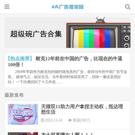
4A广告
提案网 |
广告小报
| 广告圈
【热点推荐】
耐克12年前在中国的广告，比现在的牛逼
那点事
100倍！
2004年李蔚然为耐克拍的随时随地系列广告，获得当年的中国广告节金
奖。 接地气儿，贴近生活。当年看的时候就笑死了，回味一遍还是很好
玩！ 一下仿佛回到了十几年前……
最新发布
天猫双11助力用户拿捏主动权，抵达理
想生活
2022-11-14
阅读(5857)
杰士邦真懂女人啊！！！