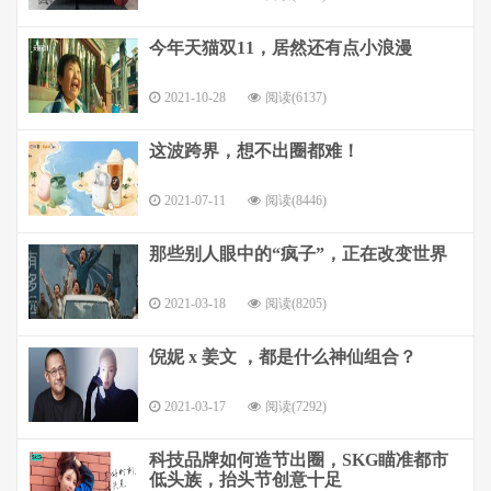
今年天猫双11，居然还有点小浪漫
2021-10-28
阅读(6137)
这波跨界，想不出圈都难！
2021-07-11
阅读(8446)
那些别人眼中的“疯子”，正在改变世界
2021-03-18
阅读(8205)
倪妮 x 姜文 ，都是什么神仙组合？
2021-03-17
阅读(7292)
科技品牌如何造节出圈，SKG瞄准都市
低头族，抬头节创意十足