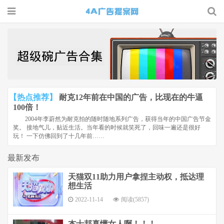
4A广告
提案网 |
广告小报
| 广告圈
【热点推荐】
耐克12年前在中国的广告，比现在的牛逼
那点事
100倍！
2004年李蔚然为耐克拍的随时随地系列广告，获得当年的中国广告节金
奖。 接地气儿，贴近生活。当年看的时候就笑死了，回味一遍还是很好
玩！ 一下仿佛回到了十几年前……
最新发布
天猫双11助力用户拿捏主动权，抵达理
想生活
2022-11-14
阅读(5857)
杰士邦真懂女人啊！！！