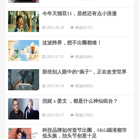
今年天猫双11，居然还有点小浪漫
2021-10-28
阅读(6137)
这波跨界，想不出圈都难！
2021-07-11
阅读(8446)
那些别人眼中的“疯子”，正在改变世界
2021-03-18
阅读(8205)
倪妮 x 姜文 ，都是什么神仙组合？
2021-03-17
阅读(7292)
科技品牌如何造节出圈，SKG瞄准都市
低头族，抬头节创意十足