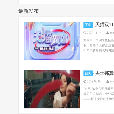
最新发布
天猫双1
案例
2022-11-14
ad
如果用一个词来概括当
权，是每个人都会面临
今年消费者的表现明显
杰士邦真
案例
2022-03-08
ad
“自己”这个东西是看
耀司的这句话，十分适
——“原来女性的主流观