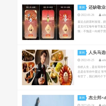
还缺敬业
案例
2022-01-26
ad
最近点奶茶时发现，奶
是支付宝每年春节集五
慨：不愧是一向精于营
人头马选
案例
2022-01-25
ad
你的人生，是在等待中
总是在等待中度过 等
有空了，我们再约个下午
杰士邦×
案例
2022-01-24
ad