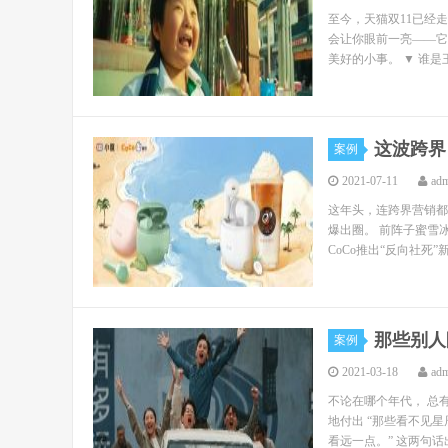
至今，天猫双11已经
会让你眼前一亮——它
美好的小事。 ▼ 谁是
这波跨界
案例
2021-07-11
ad
这年头，连跨界营销都
爆出圈。 前阵子蜜雪
CoCo推出“反向社死
那些别人
案例
2021-03-18
ad
不论在哪个年代， 总
地付出 “那些看不见
看远一点。” 这两句话