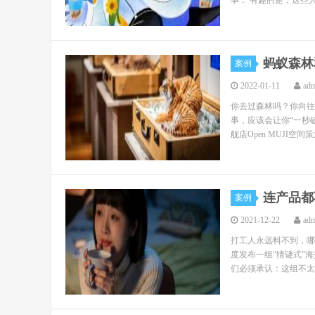
事： 有趣的是，这些人
蚂蚁森林
案例
2022-01-11
ad
你去过森林吗？你向往
事，应该会让你“一秒破
舰店Open MUJI空间
连产品都
案例
2021-12-22
ad
打工人永远料不到，哪
度发布一组“猜谜式”
们必须承认：这组不太套