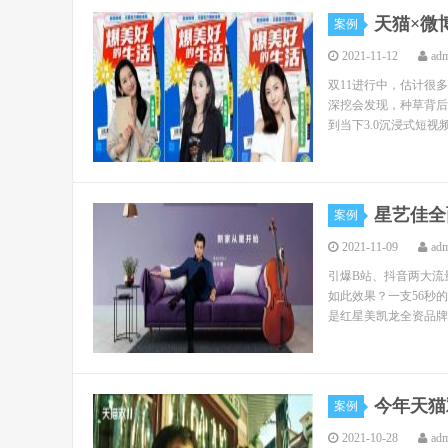
天猫×微
案例
2021-11-12
ad
双11进行中，估计很
深挖会发现，种草背后还
到当下3.0沉浸式短视频
星艺佳全
案例
2021-11-09
ad
引爆B站、抖音两大流
如此效果？一支56秒
是红星美凯龙全资品牌星
今年天猫
案例
2021-10-28
ad