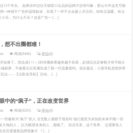
走过13个年头。 如果你对过往天猫双11出品的品牌片还有印象，那么今年这支可能
用一种很不广告的温情叙述，呈现了一件不太会被人关注到，却有点温暖、有点
王小乐，为什么不乐？这是广告一 […]
，想不出圈都难！
min
阅读(8446)
评论(0)
开始卷了。想达成1+1＞2的传播效果越来越不容易，必须玩法足够新才有可能火
冰城刷屏，不难看出社死属实成了新一代流量密码。就在最近，小度耳机居然跨界
”新玩法——【点歌送耳机】活动。 […]
眼中的“疯子”，正在改变世界
min
阅读(8205)
评论(0)
有一些被称为“疯子”的人 当无数人着眼于现在时 他们愿意为未知的未来不顾一切
星辰大海的人， 以为眺望未来的人，都疯了。 但没关系，这个世界， 总需要有人
出自百度最新品牌形象片 《 […]