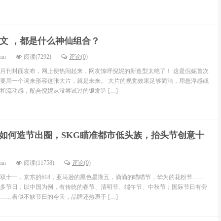
 姜文 ，都是什么神仙组合？
min
阅读(7292)
评论(0)
月刊封面发布，网上便热闹起来，网友惊呼倪妮的新造型太绝了！ 这是倪妮首次
要用一个词来形容这张大片，就是未来。 大片的视觉效果足够简洁，用悬浮感或
和流动感，配合倪妮从没尝试过的银发造 […]
如何造节出圈，SKG瞄准都市低头族，抬头节创意十
min
阅读(11758)
评论(0)
双十一，京东的618，亚马逊的黑色星期五，滴滴的喵喵节，华为的花粉节……
多节日，以中国为例，有传统的春节、清明节、端午节、中秋节；国际节日有劳
……看似不缺节日的今天，品牌还热衷于 […]