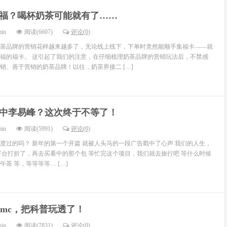
福？喝杯奶茶可能就有了……
min
阅读(6607)
评论(0)
茶品牌的营销花样越来越多了，无论线上线下，下单时竟然能顺手集福卡——就
福的福卡。 这引起了我们的注意，在仔细梳理奶茶品牌的营销玩法后，不禁感
销、善于营销的奶茶品牌！以往，奶茶界接二 […]
中李易峰？这次终于不等了！
min
阅读(5991)
评论(0)
度过的吗？ 新年的第一个开篇 就被人头马的一段广告戳中了心声 我们的人生，
平台打折了，再去买看中的那个包 等忙完这个项目，我们就去旅行吧 等什么时候
茶 等，等等等等… […]
dmc，把科普玩透了！
min
阅读(7831)
评论(0)