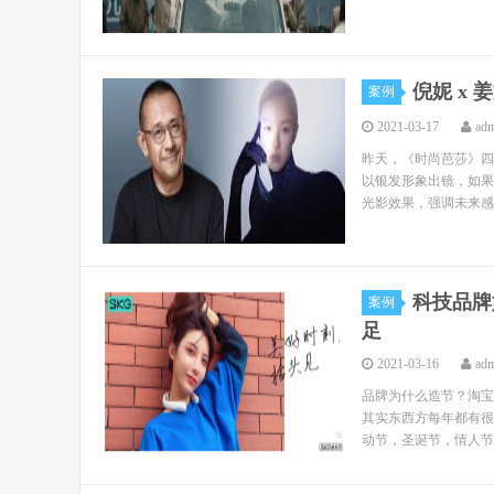
倪妮 x
案例
2021-03-17
ad
昨天，《时尚芭莎》四
以银发形象出镜，如果
光影效果，强调未来感
科技品牌
案例
足
2021-03-16
ad
品牌为什么造节？淘宝
其实东西方每年都有很
动节，圣诞节，情人节