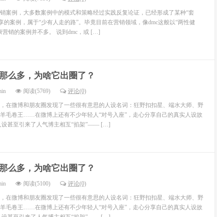
销案例，大多数案例中的模式和策略经过实践反复论证，已经形成了某种“套
享的案例，属于“少有人走的路”。毕竟目前在营销领域，像dmc这般以“两性健
营销的案例并不多。 说到dmc，或 […]
那么多，为啥它出圈了？
min
阅读(5769)
评论(0)
，在微博和朋友圈发现了一些很有意思的人设名词：狂野扣扣星、端水大师、野
羊毛卷王……在微博上还有不少年轻人“对号入座”，走心分享自己的真实人设故
设甚至引来了人气博主相互“掐架”—— […]
那么多，为啥它出圈了？
min
阅读(5100)
评论(0)
，在微博和朋友圈发现了一些很有意思的人设名词：狂野扣扣星、端水大师、野
羊毛卷王……在微博上还有不少年轻人“对号入座”，走心分享自己的真实人设故