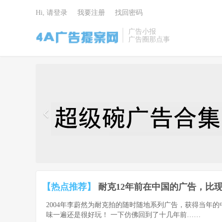
Hi, 请登录
我要注册
找回密码
广告小报
广告圈那点事
4A广告提
案网 | 广告
小报 | 广告
圈那点事
【热点推荐】
耐克12年前在中国的广告，比现
2004年李蔚然为耐克拍的随时随地系列广告，获得当年
味一遍还是很好玩！ 一下仿佛回到了十几年前……