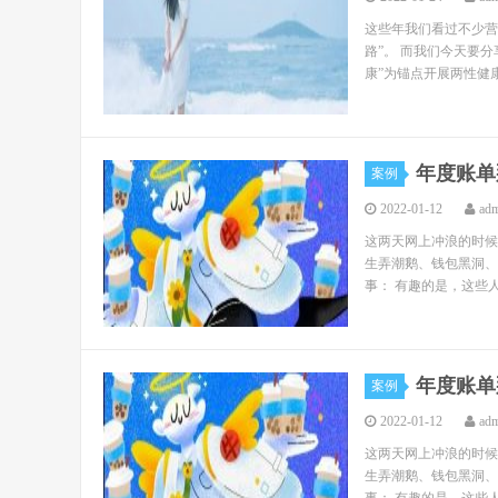
这些年我们看过不少营
路”。 而我们今天要分
康”为锚点开展两性健康
年度账单
案例
2022-01-12
ad
这两天网上冲浪的时候
生弄潮鹅、钱包黑洞、
事： 有趣的是，这些人
年度账单
案例
2022-01-12
ad
这两天网上冲浪的时候
生弄潮鹅、钱包黑洞、