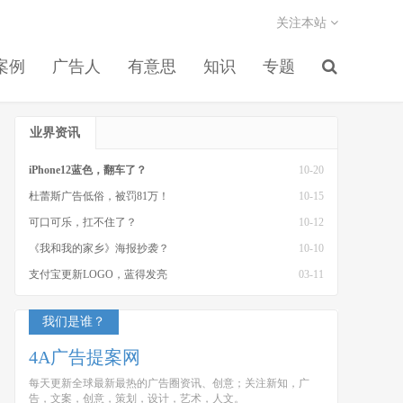
关注本站
案例
广告人
有意思
知识
专题
业界资讯
iPhone12蓝色，翻车了？
10-20
杜蕾斯广告低俗，被罚81万！
10-15
可口可乐，扛不住了？
10-12
《我和我的家乡》海报抄袭？
10-10
支付宝更新LOGO，蓝得发亮
03-11
我们是谁？
4A广告提案网
每天更新全球最新最热的广告圈资讯、创意；关注新知，广
告，文案，创意，策划，设计，艺术，人文。