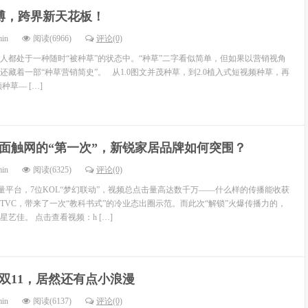
博，跨界新天花板！
min
阅读(6966)
评论(0)
多人都处于一种随时“被种草”的状态中。“种草”二字看似简单，但如果以营销视角
藏着一部“种草营销简史”。 从1.0图文并茂种草，到2.0植入式短视频种草，再
种草— […]
面触网的“第一次”，新锐家居品牌如何突围？
min
阅读(6325)
评论(0)
量平台，7位KOL“梦幻联动”，视频总点击量高达数千万——什么样的传播能收获
的TVC，带来了一次“教科书式”的冷业态出圈示范。而此次“解锁”火爆传播力的，
艺佳。 点击查看视频：h […]
双11，居然还有点小浪漫
min
阅读(6137)
评论(0)