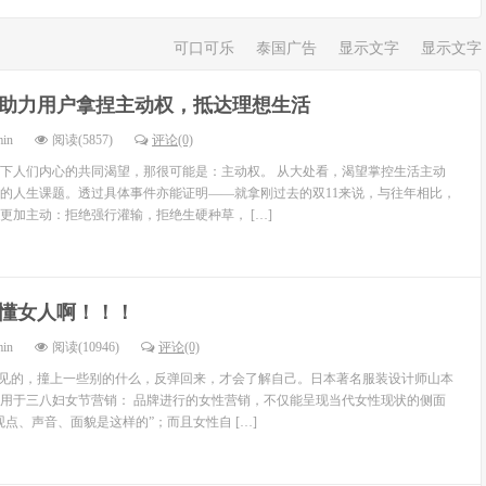
可口可乐
泰国广告
显示文字
显示文字
1助力用户拿捏主动权，抵达理想生活
min
阅读(5857)
评论(0)
下人们内心的共同渴望，那很可能是：主动权。 从大处看，渴望掌控生活主动
的人生课题。透过具体事件亦能证明——就拿刚过去的双11来说，与往年相比，
更加主动：拒绝强行灌输，拒绝生硬种草， […]
懂女人啊！！！
min
阅读(10946)
评论(0)
不见的，撞上一些别的什么，反弹回来，才会了解自己。日本著名服装设计师山本
用于三八妇女节营销： 品牌进行的女性营销，不仅能呈现当代女性现状的侧面
点、声音、面貌是这样的”；而且女性自 […]