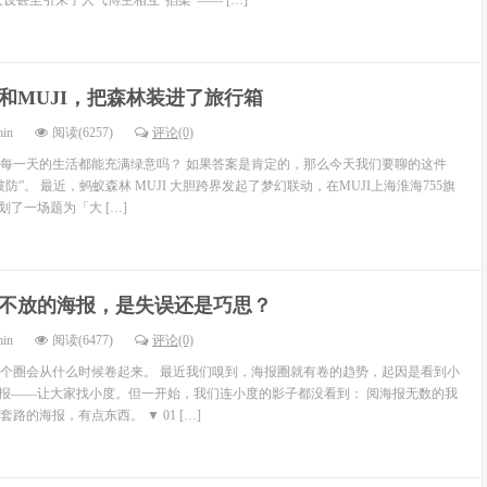
设甚至引来了人气博主相互“掐架”—— […]
和MUJI，把森林装进了旅行箱
min
阅读(6257)
评论(0)
每一天的生活都能充满绿意吗？ 如果答案是肯定的，那么今天我们要聊的这件
防”。 最近，蚂蚁森林 MUJI 大胆跨界发起了梦幻联动，在MUJI上海淮海755旗
策划了一场题为「大 […]
不放的海报，是失误还是巧思？
min
阅读(6477)
评论(0)
个圈会从什么时候卷起来。 最近我们嗅到，海报圈就有卷的趋势，起因是看到小
海报——让大家找小度。但一开始，我们连小度的影子都没看到： 阅海报无数的我
路的海报，有点东西。 ▼ 01 […]