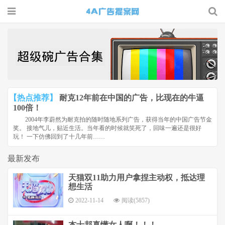
4A广告
提案网 |
广告小报
| 广告圈
【热点推荐】
耐克12年前在中国的广告，比现在的牛逼
那点事
100倍！
2004年李蔚然为耐克拍的随时随地系列广告，获得当年的中国广告节金
奖。 接地气儿，贴近生活。当年看的时候就笑死了，回味一遍还是很好
玩！ 一下仿佛回到了十几年前……
最新发布
天猫双11助力用户拿捏主动权，抵达理
想生活
2022-11-14
阅读(5857)
杰士邦真懂女人啊！！！