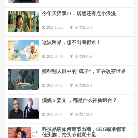
今年天猫双11，居然还有点小浪漫
2021-10-28
阅读(6137)
这波跨界，想不出圈都难！
2021-07-11
阅读(8446)
那些别人眼中的“疯子”，正在改变世界
2021-03-18
阅读(8205)
倪妮 x 姜文 ，都是什么神仙组合？
2021-03-17
阅读(7292)
科技品牌如何造节出圈，SKG瞄准都市
低头族，抬头节创意十足