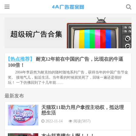
4A广告
提案网 |
广告小报
| 广告圈
【热点推荐】
耐克12年前在中国的广告，比现在的牛逼
那点事
100倍！
2004年李蔚然为耐克拍的随时随地系列广告，获得当年的中国广告节金
奖。 接地气儿，贴近生活。当年看的时候就笑死了，回味一遍还是很好
玩！ 一下仿佛回到了十几年前……
最新发布
天猫双11助力用户拿捏主动权，抵达理
想生活
2022-11-14
阅读(5857)
杰士邦真懂女人啊！！！