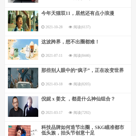
今年天猫双11，居然还有点小浪漫
2021-10-28
阅读(6137)
这波跨界，想不出圈都难！
2021-07-11
阅读(8446)
那些别人眼中的“疯子”，正在改变世界
2021-03-18
阅读(8205)
倪妮 x 姜文 ，都是什么神仙组合？
2021-03-17
阅读(7292)
科技品牌如何造节出圈，SKG瞄准都市
低头族，抬头节创意十足