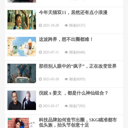
今年天猫双11，居然还有点小浪漫
2021-10-28
阅读(6137)
这波跨界，想不出圈都难！
2021-07-11
阅读(8446)
那些别人眼中的“疯子”，正在改变世界
2021-03-18
阅读(8205)
倪妮 x 姜文 ，都是什么神仙组合？
2021-03-17
阅读(7292)
科技品牌如何造节出圈，SKG瞄准都市
低头族，抬头节创意十足