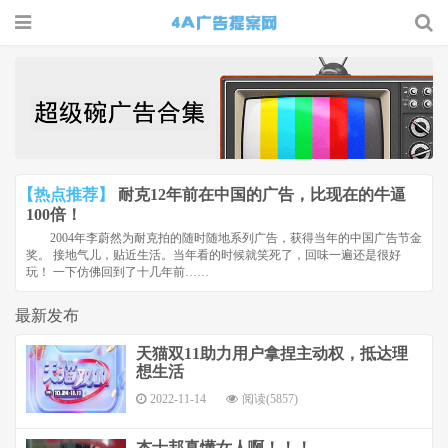
4A广告
提案网 |
广告小报
| 广告圈
【热点推荐】
耐克12年前在中国的广告，比现在的牛逼
那点事
100倍！
2004年李蔚然为耐克拍的随时随地系列广告，获得当年的中国广告节金
奖。 接地气儿，贴近生活。当年看的时候就笑死了，回味一遍还是很好
玩！ 一下仿佛回到了十几年前……
最新发布
天猫双11助力用户拿捏主动权，抵达理
想生活
2022-11-14
阅读(5857)
杰士邦真懂女人啊！！！